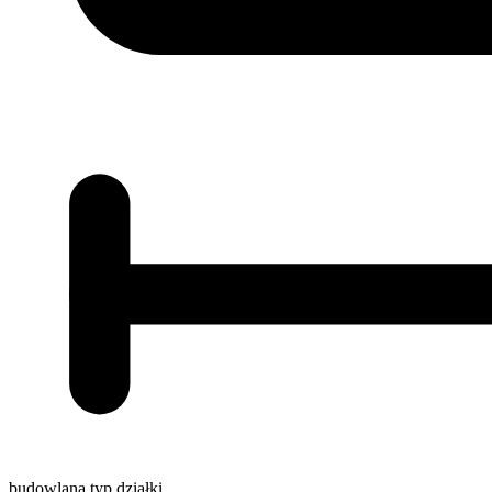
budowlana
typ działki