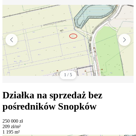
1
/
5
Działka na sprzedaż bez
pośredników
Snopków
250 000
zł
209
zł/m²
1 195
m²