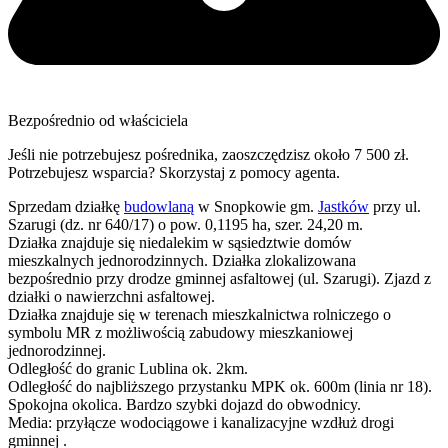
Bezpośrednio od właściciela
Jeśli nie potrzebujesz pośrednika, zaoszczędzisz około 7 500 zł.
Potrzebujesz wsparcia? Skorzystaj z pomocy agenta.
Sprzedam działkę
budowlaną
w Snopkowie gm.
Jastków
przy ul.
Szarugi (dz. nr 640/17) o pow. 0,1195 ha, szer. 24,20 m.
Działka znajduje się niedalekim w sąsiedztwie domów
mieszkalnych jednorodzinnych. Działka zlokalizowana
bezpośrednio przy drodze gminnej asfaltowej (ul. Szarugi). Zjazd z
działki o nawierzchni asfaltowej.
Działka znajduje się w terenach mieszkalnictwa rolniczego o
symbolu MR z możliwością zabudowy mieszkaniowej
jednorodzinnej.
Odległość do granic Lublina ok. 2km.
Odległość do najbliższego przystanku MPK ok. 600m (linia nr 18).
Spokojna okolica. Bardzo szybki dojazd do obwodnicy.
Media: przyłącze wodociągowe i kanalizacyjne wzdłuż drogi
gminnej .