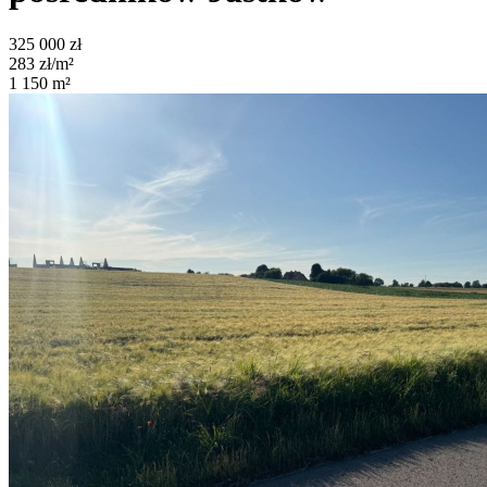
325 000
zł
283
zł/m²
1 150
m²