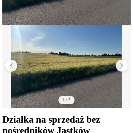
1
/
5
Działka na sprzedaż bez
pośredników
Jastków