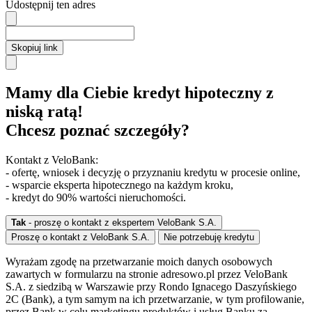
Udostępnij ten adres
Skopiuj link
Mamy dla Ciebie kredyt hipoteczny z
niską ratą!
Chcesz poznać szczegóły?
Kontakt z VeloBank:
- ofertę, wniosek i decyzję o przyznaniu kredytu w procesie online,
- wsparcie eksperta hipotecznego na każdym kroku,
- kredyt do 90% wartości nieruchomości.
Tak
- proszę o kontakt z ekspertem VeloBank S.A.
Proszę o kontakt z VeloBank S.A.
Nie potrzebuję kredytu
Wyrażam zgodę na przetwarzanie moich danych osobowych
zawartych w formularzu na stronie adresowo.pl przez VeloBank
S.A. z siedzibą w Warszawie przy Rondo Ignacego Daszyńskiego
2C (Bank), a tym samym na ich przetwarzanie, w tym profilowanie,
przez Bank w celu marketingu produktów i usług Banku za