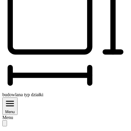
budowlana
typ działki
Menu
Menu