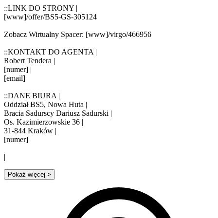
::LINK DO STRONY |
[www]/offer/BS5-GS-305124
Zobacz Wirtualny Spacer: [www]/virgo/466956
::KONTAKT DO AGENTA |
Robert Tendera |
[numer] |
[email]
::DANE BIURA |
Oddział BS5, Nowa Huta |
Bracia Sadurscy Dariusz Sadurski |
Os. Kazimierzowskie 36 |
31-844 Kraków |
[numer]
|
Pokaż więcej
>