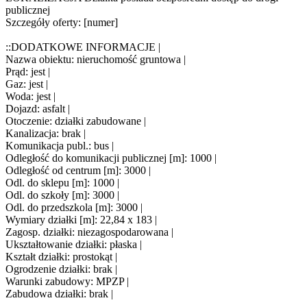
publicznej
Szczegóły oferty: [numer]
::DODATKOWE INFORMACJE |
Nazwa obiektu: nieruchomość gruntowa |
Prąd: jest |
Gaz: jest |
Woda: jest |
Dojazd: asfalt |
Otoczenie: działki zabudowane |
Kanalizacja: brak |
Komunikacja publ.: bus |
Odległość do komunikacji publicznej [m]: 1000 |
Odległość od centrum [m]: 3000 |
Odl. do sklepu [m]: 1000 |
Odl. do szkoły [m]: 3000 |
Odl. do przedszkola [m]: 3000 |
Wymiary działki [m]: 22,84 x 183 |
Zagosp. działki: niezagospodarowana |
Ukształtowanie działki: płaska |
Kształt działki: prostokąt |
Ogrodzenie działki: brak |
Warunki zabudowy: MPZP |
Zabudowa działki: brak |