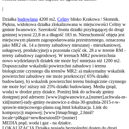
|
Działka
budowlana
4200 m2,
Celiny
blisko Krakowa / Słomnik.
Piękna, widokowa działka zlokalizowana w miejscowości Celiny w
gminie Iwanowice. Szerokość frontu działki przylegającej do drogi
gminnej wynosi 22,8 m a długość 183 m. Nieruchomość objęta jest
miejscowym planem zagospodarowania przestrzennego, oznaczona
jako MR2 ok. 14 a (tereny zabudowy mieszanej - mieszkaniowej,
usługowej, produkcyjnej) a pozostała część ok. 28 a w terenie RM -
tereny zabudowy zagrodowej. W terenach MR2 powierzchnia
nowo wydzielanych działek nie może być mniejsza niż 1200 m2.
Dopuszczalne wskaźniki powierzchni zabudowy i terenu
biologicznie czynnego dla terenów MR2: a) maksymalny wskaźnik
powierzchni zabudowy nie może przekroczyć 65% działki
budowlanej, b) wskaźnik powierzchni terenu biologicznie czynnego
nie może być niższy niż 25% działki budowlanej. Media (prąd,
woda) w drodze przy działce. Poniżej link do uchwały gminy
dostępnej pod adresem: [www]/ugiwanowice,a,[numer],uchwala-nr-
xiii[numer]-rady-gminy-iwanowice-z-dnia-30-grudnia-2015-r-w-
sprawie-miejscowego-planu-zag.html lokalizacja. Link do
kompozycji mapowej; [www]/imap/Imgp_2.html?
locale=pl&gui=new&sessionID=[numer]
MEDIA prąd, woda i gaz - na działce.
LOKALIZACJA Działka posiada bezpośredni dostęp do drogi