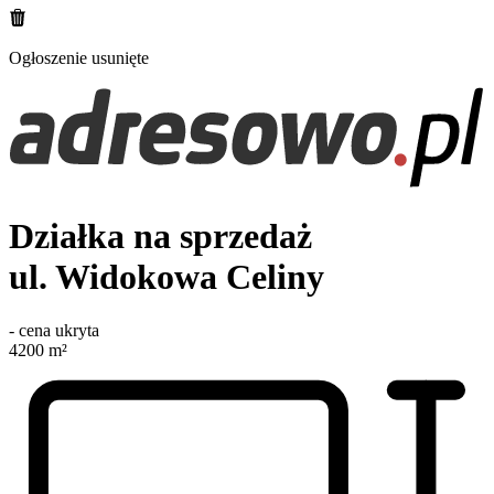
Ogłoszenie usunięte
Działka na sprzedaż
ul. Widokowa
Celiny
-
cena ukryta
4200
m²