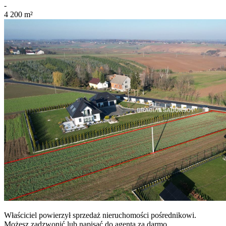
-
4 200
m²
Właściciel powierzył sprzedaż nieruchomości pośrednikowi.
Możesz zadzwonić lub napisać do agenta za darmo.