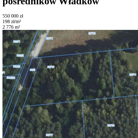
pośredników
Władków
550 000
zł
198
zł/m²
2 776
m²