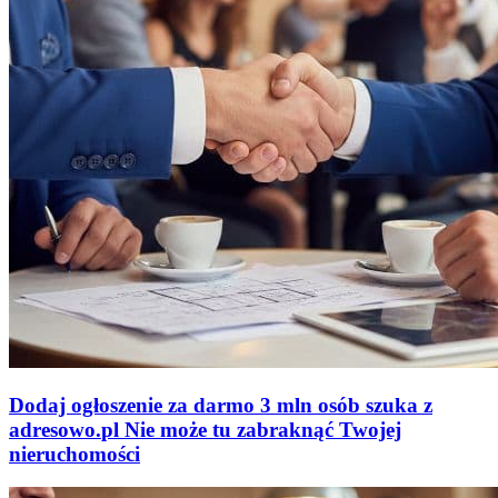
Dodaj ogłoszenie za darmo
3 mln osób szuka z
adresowo
.
pl
Nie może tu zabraknąć
Twojej
nieruchomości