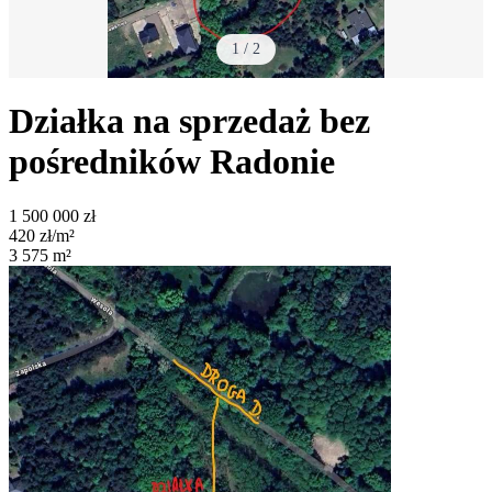
1
/
2
Działka na sprzedaż bez
pośredników
Radonie
1 500 000
zł
420
zł/m²
3 575
m²