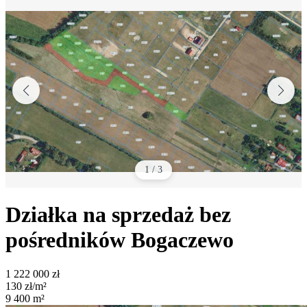
1
/
3
Działka na sprzedaż bez
pośredników
Bogaczewo
1 222 000
zł
130
zł/m²
9 400
m²