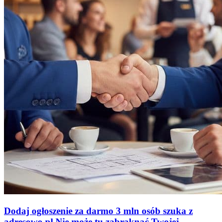
Dodaj ogłoszenie za darmo
3 mln osób szuka z
adresowo
.
pl
Nie może tu zabraknąć
Twojej