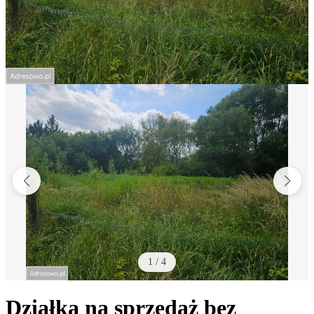
1
/
4
Działka na sprzedaż bez