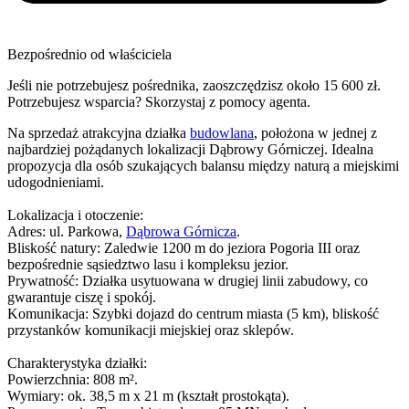
Bezpośrednio od właściciela
Jeśli nie potrzebujesz pośrednika, zaoszczędzisz około 15 600 zł.
Potrzebujesz wsparcia? Skorzystaj z pomocy agenta.
Na sprzedaż atrakcyjna działka
budowlana
, położona w jednej z
najbardziej pożądanych lokalizacji Dąbrowy Górniczej. Idealna
propozycja dla osób szukających balansu między naturą a miejskimi
udogodnieniami.
Lokalizacja i otoczenie:
Adres: ul. Parkowa,
Dąbrowa Górnicza
.
Bliskość natury: Zaledwie 1200 m do jeziora Pogoria III oraz
bezpośrednie sąsiedztwo lasu i kompleksu jezior.
Prywatność: Działka usytuowana w drugiej linii zabudowy, co
gwarantuje ciszę i spokój.
Komunikacja: Szybki dojazd do centrum miasta (5 km), bliskość
przystanków komunikacji miejskiej oraz sklepów.
Charakterystyka działki:
Powierzchnia: 808 m².
Wymiary: ok. 38,5 m x 21 m (kształt prostokąta).