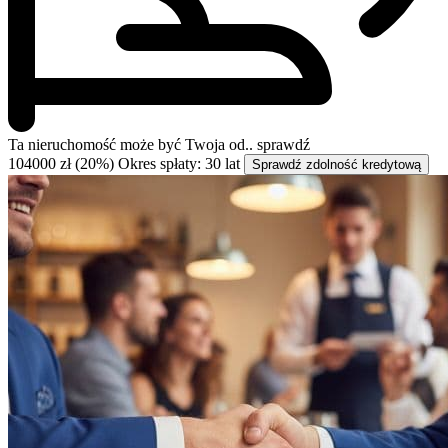
Ta nieruchomość może być
Twoja od..
sprawdź
104000 zł (20%)
Okres spłaty: 30 lat
Sprawdź zdolność kredytową