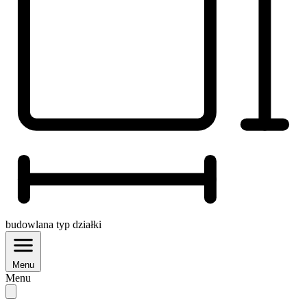
budowlana
typ działki
Menu
Menu