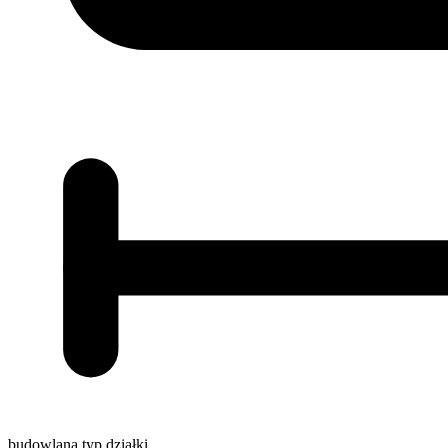
budowlana
typ działki