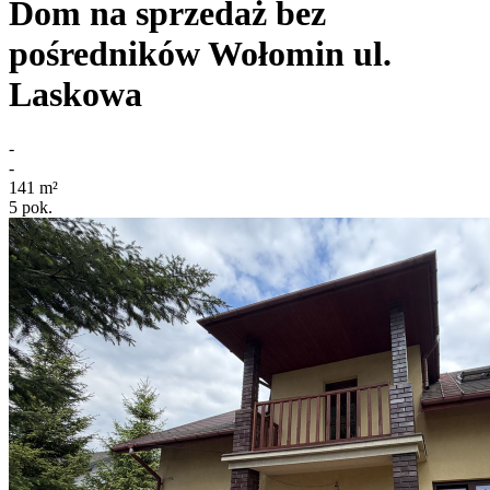
Dom na sprzedaż bez
pośredników
Wołomin
ul.
Laskowa
-
-
141
m²
5
pok.