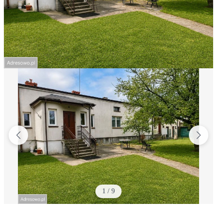
1
/
9