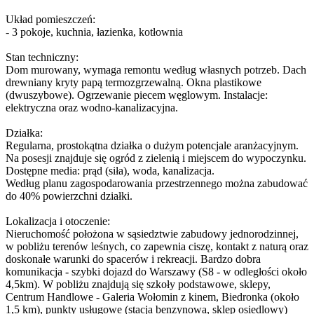
Układ pomieszczeń:
- 3 pokoje, kuchnia, łazienka, kotłownia
Stan techniczny:
Dom murowany, wymaga remontu według własnych potrzeb. Dach
drewniany kryty papą termozgrzewalną. Okna plastikowe
(dwuszybowe). Ogrzewanie piecem węglowym. Instalacje:
elektryczna oraz wodno-kanalizacyjna.
Działka:
Regularna, prostokątna działka o dużym potencjale aranżacyjnym.
Na posesji znajduje się ogród z zielenią i miejscem do wypoczynku.
Dostępne media: prąd (siła), woda, kanalizacja.
Według planu zagospodarowania przestrzennego można zabudować
do 40% powierzchni działki.
Lokalizacja i otoczenie:
Nieruchomość położona w sąsiedztwie zabudowy jednorodzinnej,
w pobliżu terenów leśnych, co zapewnia ciszę, kontakt z naturą oraz
doskonałe warunki do spacerów i rekreacji. Bardzo dobra
komunikacja - szybki dojazd do Warszawy (S8 - w odległości około
4,5km). W pobliżu znajdują się szkoły podstawowe, sklepy,
Centrum Handlowe - Galeria Wołomin z kinem, Biedronka (około
1,5 km), punkty usługowe (stacja benzynowa, sklep osiedlowy)