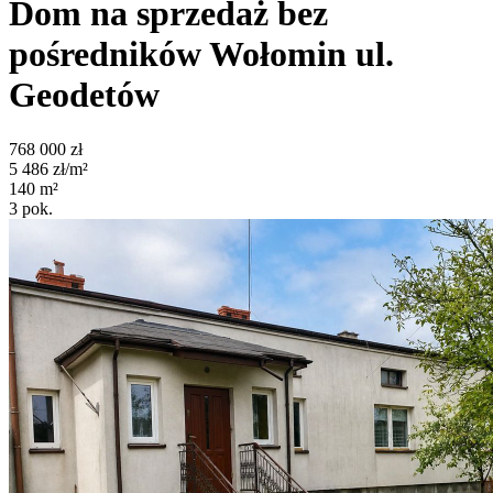
Dom na sprzedaż bez
pośredników
Wołomin
ul.
Geodetów
768 000
zł
5 486
zł/m²
140
m²
3
pok.