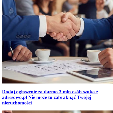
Dodaj ogłoszenie za darmo
3 mln osób szuka z
adresowo
.
pl
Nie może tu zabraknąć
Twojej
nieruchomości