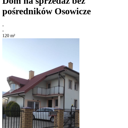
Dom na sprzedaż bez
pośredników
Osowicze
-
-
120
m²