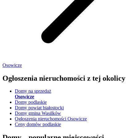
Osowicze
Ogłoszenia nieruchomości
z tej okolicy
Domy na sprzedaż
Osowicze
Domy podlaskie
Domy powiat białostocki
Domy gmina Wasilków
Ogłoszenia nieruchomości Osowicze
Ceny domów podlaskie
Domy –
popularne miejscowości