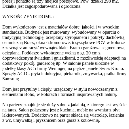
posesji ponadto są trzy miejsca postojowe. Pow. działki 298 m2.
Działka jest zagospodarowana i ogrodzona.
WYKOŃCZENIE DOMU:
Dom wykończony jest z materiałów dobrej jakości i w wysokim
standardzie. Budynek jest murowany, wybudowany w oparciu o
tradycyjną technologię, ocieplony styropianem i pokryty dachówką
ceramiczną Brass, okna 6-komorowe, trzyszybowe PCV w kolorze
z zewnątrz antracyt/ wewnątrz białe. Brama garażowa segmentowa,
ocieplana. Poddasze wykończone wełną o gr. 20 cm z
doprowadzonym światłem i gniazdkami, z możliwością adaptacji na
dodatkowy pokój, garderobę itp. W salonie panele ułożone w
jodełkę klasy AC5 firmy Weninger, na piętrze panele Swiss Krono.
Sprzęty AGD - płyta indukcyjna, piekarnik, zmywarka, pralka firmy
Samsung.
Dom jest przytulny i ciepły, urządzony w stylu nowoczesnym z
elementami Boho, w kolorach i formach inspirowanych naturą.
Na parterze znajduje się duży salon z jadalnią, z którego jest wyjście
na taras. Salon połączony jest z kuchnią, meble na wymiar z płyt
lakierowanych. Dodatkowo na parter składa się wiatrołap, łazienka
z wc, umywalką i prysznicem oraz garaż z kotłownią.