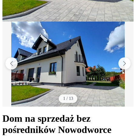
1
/
13
Dom na sprzedaż bez
pośredników
Nowodworce