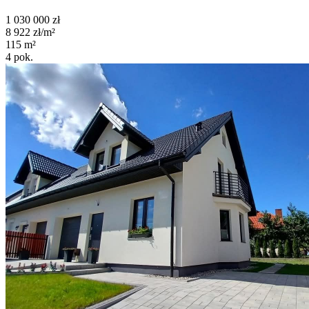
1 030 000
zł
8 922
zł/m²
115
m²
4
pok.