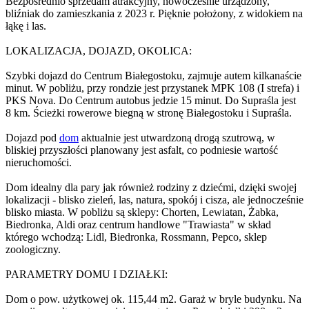
Bezpośrednio sprzedam atrakcyjny, nowocześnie urządzony,
bliźniak do zamieszkania z 2023 r. Pięknie położony, z widokiem na
łąkę i las.
LOKALIZACJA, DOJAZD, OKOLICA:
Szybki dojazd do Centrum Białegostoku, zajmuje autem kilkanaście
minut. W pobliżu, przy rondzie jest przystanek MPK 108 (I strefa) i
PKS Nova. Do Centrum autobus jedzie 15 minut. Do Supraśla jest
8 km. Ścieżki rowerowe biegną w stronę Białegostoku i Supraśla.
Dojazd pod
dom
aktualnie jest utwardzoną drogą szutrową, w
bliskiej przyszłości planowany jest asfalt, co podniesie wartość
nieruchomości.
Dom idealny dla pary jak również rodziny z dziećmi, dzięki swojej
lokalizacji - blisko zieleń, las, natura, spokój i cisza, ale jednocześnie
blisko miasta. W pobliżu są sklepy: Chorten, Lewiatan, Żabka,
Biedronka, Aldi oraz centrum handlowe "Trawiasta" w skład
którego wchodzą: Lidl, Biedronka, Rossmann, Pepco, sklep
zoologiczny.
PARAMETRY DOMU I DZIAŁKI:
Dom o pow. użytkowej ok. 115,44 m2. Garaż w bryle budynku. Na