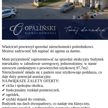
Właściciel powierzył sprzedaż nieruchomości pośrednikowi.
Możesz zadzwonić lub napisać do agenta za darmo.
Mam przyjemność zaprezentować na sprzedaż atrakcyjny budynek
mieszkalny w zabudowie szeregowej, jednorodzinny, w stanie
surowym zamkniętym o powierzchni użytkowej 97,7m2.
Nieruchomość składa się z parteru oraz użytkowego poddasza, co
daje duży potencjał aranżacyjny.
NAJWIĘKSZE ZALETY OFERTY:
✔ cicha i spokojna okolica,
✔ funkcjonalny rozkład pomieszczeń,
✔ ogródek,
✔ szybki dojazd do centrum,
Budynek ma dach dwuspadowy, co nadaje mu klasyczny,
estetyczny wygląd, a jednocześnie zapewnia odpowiednią