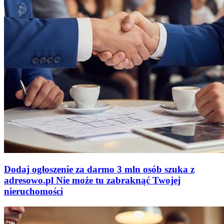
Dodaj ogłoszenie za darmo
3 mln osób szuka z
adresowo
.
pl
Nie może tu zabraknąć
Twojej
nieruchomości