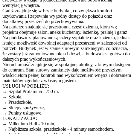
wentylację wnętrza.
Garaż znajduje się w bryle budynku, co zwiększa komfort
użytkowania i zapewnia wygodny dostęp do pojazdu oraz
dodatkową przestrzeń do przechowywania.
Na parterze znajduje się przestronna część dzienna, która wg
projektu obejmuje salon, aneks kuchenny, łazienkę, pralnię i garaż
Na poddaszu zaplanowane są cztery sypialnie oraz łazienka, jednak
istnieje możliwość dowolnej adaptacji przestrzeni w zależności od
potrzeb. Budynek jest w stanie surowym zamkniętym, co oznacza,
że zostały już zamontowane okna i drzwi, a budowa jest gotowa do
dalszych prac wykończeniowych.
Nieruchomość znajduje się w spokojnej okolicy, z łatwym dostępem
do centrum. Stan surowy zamknięty daje możliwość przyszłym
właścicielom pełnej kontroli nad wykończeniem wnętrz i dobraniem
materiałów zgodnie z własnym gustem.
USŁUGI W POBLIŻU:
→ Szpital Profamilia - 750 m,
→ Szkoła,
→ Przedszkole,
→ Sklepy spożywcze,
→ Punkty usługowe.
LOKALIZACJA:
→ Millenium Hall - 10 min,
→ Najbliższa szkoła, przedszkole - 4 minuty samochodem,