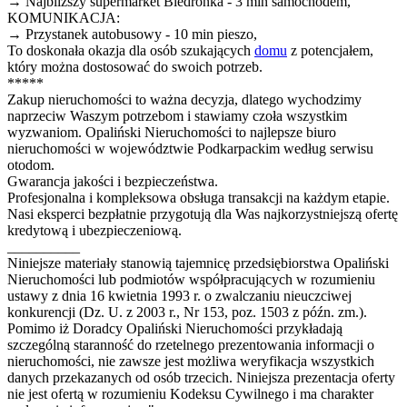
→ Najbliższy supermarket Biedronka - 3 min samochodem,
KOMUNIKACJA:
→ Przystanek autobusowy - 10 min pieszo,
To doskonała okazja dla osób szukających
domu
z potencjałem,
który można dostosować do swoich potrzeb.
*****
Zakup nieruchomości to ważna decyzja, dlatego wychodzimy
naprzeciw Waszym potrzebom i stawiamy czoła wszystkim
wyzwaniom. Opaliński Nieruchomości to najlepsze biuro
nieruchomości w województwie Podkarpackim według serwisu
otodom.
Gwarancja jakości i bezpieczeństwa.
Profesjonalna i kompleksowa obsługa transakcji na każdym etapie.
Nasi eksperci bezpłatnie przygotują dla Was najkorzystniejszą ofertę
kredytową i ubezpieczeniową.
__________
Niniejsze materiały stanowią tajemnicę przedsiębiorstwa Opaliński
Nieruchomości lub podmiotów współpracujących w rozumieniu
ustawy z dnia 16 kwietnia 1993 r. o zwalczaniu nieuczciwej
konkurencji (Dz. U. z 2003 r., Nr 153, poz. 1503 z późn. zm.).
Pomimo iż Doradcy Opaliński Nieruchomości przykładają
szczególną staranność do rzetelnego prezentowania informacji o
nieruchomości, nie zawsze jest możliwa weryfikacja wszystkich
danych przekazanych od osób trzecich. Niniejsza prezentacja oferty
nie jest ofertą w rozumieniu Kodeksu Cywilnego i ma charakter