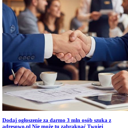
Dodaj ogłoszenie za darmo
3 mln osób szuka z
adresowo
.
pl
Nie może tu zabraknąć
Twojej