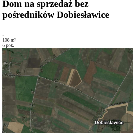
Dom na sprzedaż bez
pośredników
Dobiesławice
-
-
108
m²
6
pok.