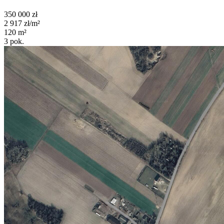
350 000
zł
2 917
zł/m²
120
m²
3
pok.