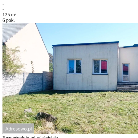
-
-
125
m²
6
pok.
Bezpośrednio od właściciela