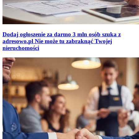
Dodaj ogłoszenie za darmo
3 mln osób szuka z
adresowo
.
pl
Nie może tu zabraknąć
Twojej
nieruchomości