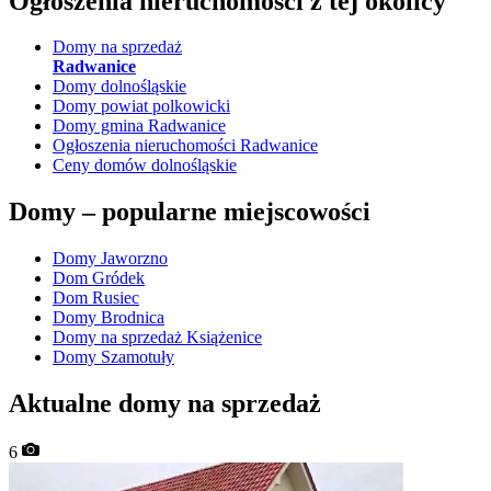
Ogłoszenia nieruchomości
z tej okolicy
Domy na sprzedaż
Radwanice
Domy dolnośląskie
Domy powiat polkowicki
Domy gmina Radwanice
Ogłoszenia nieruchomości Radwanice
Ceny domów dolnośląskie
Domy –
popularne miejscowości
Domy Jaworzno
Dom Gródek
Dom Rusiec
Domy Brodnica
Domy na sprzedaż Książenice
Domy Szamotuły
Aktualne domy na sprzedaż
6