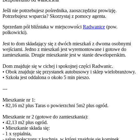
Jeśli nie potrzebujesz pośrednika, zaoszczędzisz prowizję.
Potrzebujesz wsparcia? Skorzystaj z pomocy agenta.
Sprzedam pół bliźniaka w miejscowości
Radwanice
(pow.
polkowicki).
Jest to dom składający się z dwóch mieszkań z dwoma osobnymi
wejściami. Jedno z mieszkań jest wyremontowane i gotowe do
zamieszkania. Drugie mieszkanie jest w stanie deweloperskim.
Dom znajduje się w cichej i spokojnej części Radwanic.
• Obok znajduje się przystanek autobusowy i sklep wielobranżowy.
• Szkoła jest oddalona o około 5 min pieszo.
---
Mieszkanie nr 1:
• 82,16 m2 plus Taras o powierzchni 5m2 plus ogród.
Mieszkanie nr 2 (gotowe do zamieszkania):
• 42,13 m2 plus ogród.
• Mieszkanie składa się:
- 1 x sypialnia,
- salon połączony z kuchnią, w której znajduje się kominek,