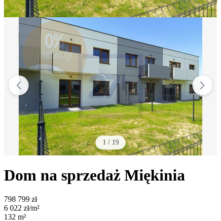
1
/
19
Dom na sprzedaż
Miękinia
798 799
zł
6 022
zł/m²
132
m²