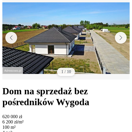
1
/
10
Dom na sprzedaż bez
pośredników
Wygoda
620 000
zł
6 200
zł/m²
100
m²