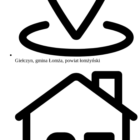
Giełczyn, gmina Łomża, powiat łomżyński