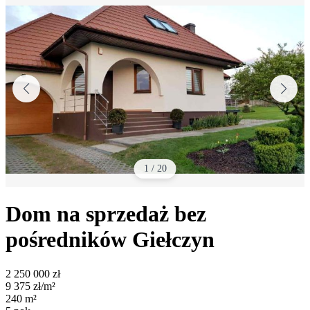
1
/
20
Dom na sprzedaż bez
pośredników
Giełczyn
2 250 000
zł
9 375
zł/m²
240
m²