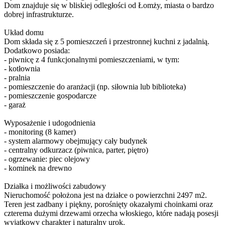
Dom znajduje się w bliskiej odległości od Łomży, miasta o bardzo
dobrej infrastrukturze.
Układ domu
Dom składa się z 5 pomieszczeń i przestronnej kuchni z jadalnią.
Dodatkowo posiada:
- piwnicę z 4 funkcjonalnymi pomieszczeniami, w tym:
- kotłownia
- pralnia
- pomieszczenie do aranżacji (np. siłownia lub biblioteka)
- pomieszczenie gospodarcze
- garaż
Wyposażenie i udogodnienia
- monitoring (8 kamer)
- system alarmowy obejmujący cały budynek
- centralny odkurzacz (piwnica, parter, piętro)
- ogrzewanie: piec olejowy
- kominek na drewno
Działka i możliwości zabudowy
Nieruchomość położona jest na działce o powierzchni 2497 m2.
Teren jest zadbany i piękny, porośnięty okazałymi choinkami oraz
czterema dużymi drzewami orzecha włoskiego, które nadają posesji
wyjątkowy charakter i naturalny urok.