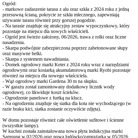
Ogród:
- markowe zadaszenie tarasu z alu oraz szkła z 2024 roku z jedną
przesuwną ścianą, pokrycie ze szkła mlecznego, zapewniają
używanie tarasu również przy gorszej pogodzie.
- Na tarasie znajduje się atrakcyjny zestaw wypoczynkowy, który
pozostaje na miejscu dla nowych właścicieli.
- Ogród jest świeżo założony, 06/2026, trawa z rolki oraz liczne
nasadzenia.
- Skarpa podwójnie zabezpieczona poprzez zabetonowane słupy
oraz masywne belki.
- Skarpa z systemem nawadniania.
- Domek ogrodowy marki Keter z 2024 roku wraz z narzędziami
ogrodowymi oraz kosiarką akumulatorową marki Ryobi pozostaje
również na miejscu dla nowego właściciela.
- Wąż ogrodowy marki Gardena 30 m na słupku.
- W garażu został zamontowany dodatkowy licznik wody
ogrodowej, co likwiduje koszt ścieków.
- Ogrodzenie panelowe z furtką na klucz.
- Na ogrodzeniu znajduje się siatka dla kota nie wychodzącego (w
razie braku kici, siatka zostanie oczywiście zdjęta).
W domu pozostaje również całe oświetlenie sufitowe i ścienne
(wszystkie lampy).
W kuchni została zainstalowana nowa płyta indukcyjna marki
Samsung w 02/2026 oraz nowa lodówko/zamrażarka w 05/2026