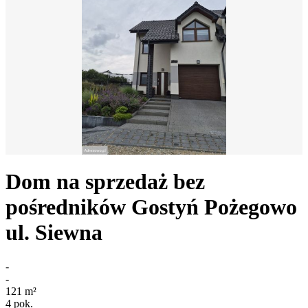
Dom na sprzedaż bez
pośredników
Gostyń Pożegowo
ul. Siewna
-
-
121
m²
4
pok.