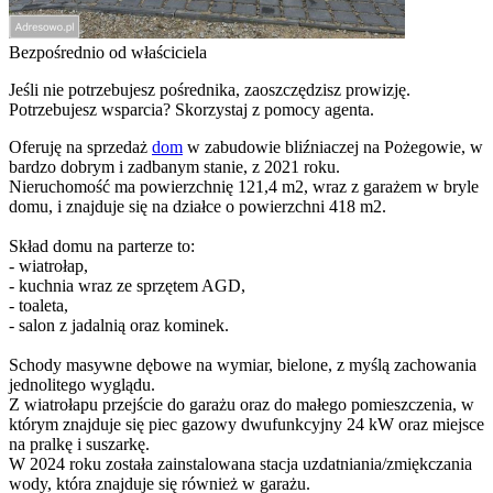
Bezpośrednio od właściciela
Jeśli nie potrzebujesz pośrednika, zaoszczędzisz prowizję.
Potrzebujesz wsparcia? Skorzystaj z pomocy agenta.
Oferuję na sprzedaż
dom
w zabudowie bliźniaczej na Pożegowie, w
bardzo dobrym i zadbanym stanie, z 2021 roku.
Nieruchomość ma powierzchnię 121,4 m2, wraz z garażem w bryle
domu, i znajduje się na działce o powierzchni 418 m2.
Skład domu na parterze to:
- wiatrołap,
- kuchnia wraz ze sprzętem AGD,
- toaleta,
- salon z jadalnią oraz kominek.
Schody masywne dębowe na wymiar, bielone, z myślą zachowania
jednolitego wyglądu.
Z wiatrołapu przejście do garażu oraz do małego pomieszczenia, w
którym znajduje się piec gazowy dwufunkcyjny 24 kW oraz miejsce
na pralkę i suszarkę.
W 2024 roku została zainstalowana stacja uzdatniania/zmiękczania
wody, która znajduje się również w garażu.