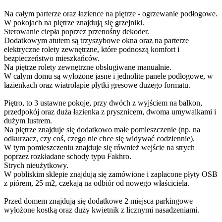
Na całym parterze oraz łazience na piętrze - ogrzewanie podłogowe.
W pokojach na piętrze znajdują się grzejniki.
Sterowanie ciepła poprzez przenośny dekoder.
Dodatkowym atutem są trzyszybowe okna oraz na parterze
elektryczne rolety zewnętrzne, które podnoszą komfort i
bezpieczeństwo mieszkańców.
Na piętrze rolety zewnętrzne obsługiwane manualnie.
W całym domu są wyłożone jasne i jednolite panele podłogowe, w
łazienkach oraz wiatrołapie płytki gresowe dużego formatu.
Piętro, to 3 ustawne pokoje, przy dwóch z wyjściem na balkon,
przedpokój oraz duża łazienka z prysznicem, dwoma umywalkami i
dużym lustrem.
Na piętrze znajduje się dodatkowo małe pomieszczenie (np. na
odkurzacz, czy coś, czego nie chce się widywać codziennie).
W tym pomieszczeniu znajduje się również wejście na strych
poprzez rozkładane schody typu Fakhro.
Strych nieużytkowy.
W pobliskim sklepie znajdują się zamówione i zapłacone płyty OSB
z piórem, 25 m2, czekają na odbiór od nowego właściciela.
Przed domem znajdują się dodatkowe 2 miejsca parkingowe
wyłożone kostką oraz duży kwietnik z licznymi nasadzeniami.