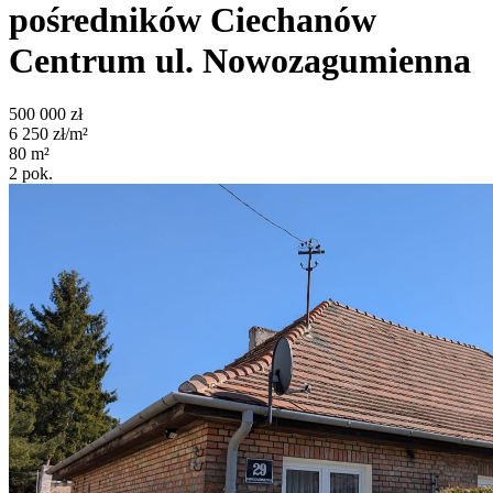
pośredników
Ciechanów
Centrum
ul. Nowozagumienna
500 000
zł
6 250
zł/m²
80
m²
2
pok.