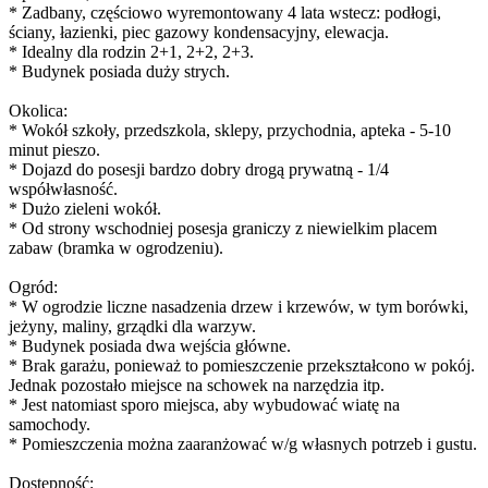
* Zadbany, częściowo wyremontowany 4 lata wstecz: podłogi,
ściany, łazienki, piec gazowy kondensacyjny, elewacja.
* Idealny dla rodzin 2+1, 2+2, 2+3.
* Budynek posiada duży strych.
Okolica:
* Wokół szkoły, przedszkola, sklepy, przychodnia, apteka - 5-10
minut pieszo.
* Dojazd do posesji bardzo dobry drogą prywatną - 1/4
współwłasność.
* Dużo zieleni wokół.
* Od strony wschodniej posesja graniczy z niewielkim placem
zabaw (bramka w ogrodzeniu).
Ogród:
* W ogrodzie liczne nasadzenia drzew i krzewów, w tym borówki,
jeżyny, maliny, grządki dla warzyw.
* Budynek posiada dwa wejścia główne.
* Brak garażu, ponieważ to pomieszczenie przekształcono w pokój.
Jednak pozostało miejsce na schowek na narzędzia itp.
* Jest natomiast sporo miejsca, aby wybudować wiatę na
samochody.
* Pomieszczenia można zaaranżować w/g własnych potrzeb i gustu.
Dostępność: