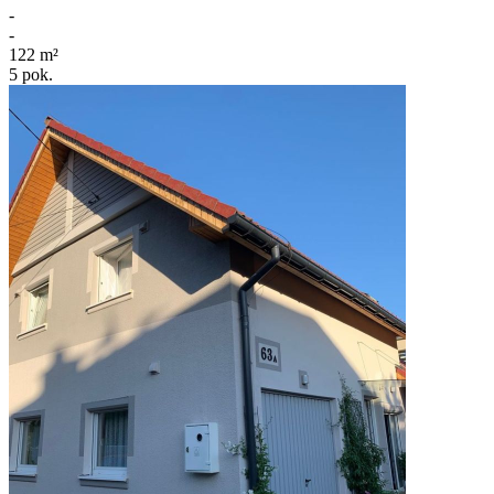
-
-
122
m²
5
pok.