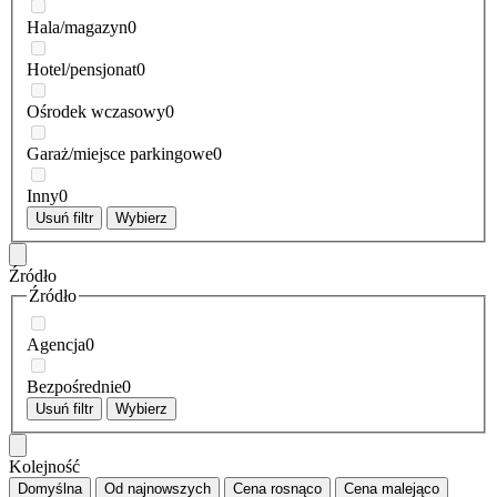
Hala/magazyn
0
Hotel/pensjonat
0
Ośrodek wczasowy
0
Garaż/miejsce parkingowe
0
Inny
0
Usuń filtr
Wybierz
Źródło
Źródło
Agencja
0
Bezpośrednie
0
Usuń filtr
Wybierz
Kolejność
Domyślna
Od najnowszych
Cena
rosnąco
Cena
malejąco