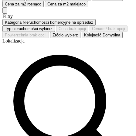
Cena za m2
rosnąco
Cena za m2
malejąco
Filtry
Kategoria
Nieruchomości komercyjne na sprzedaż
Typ nieruchomości
wybierz
Cena
brak opcji
Cena/m²
brak opcji
Powierzchnia
brak opcji
Źródło
wybierz
Kolejność
Domyślna
Lokalizacja