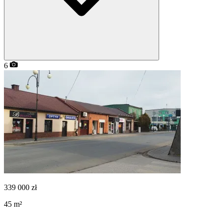
6
339 000
zł
45
m²