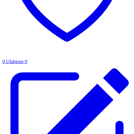
0
Ulubione
0