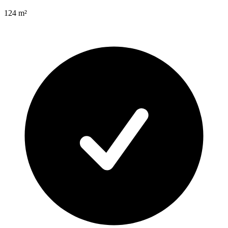
124
m²