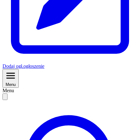
Dodaj
ogł.
ogłoszenie
Menu
Menu