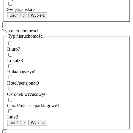
Świętojańska
2
Usuń filtr
Wybierz
Typ nieruchomości
Typ nieruchomości
Biuro
7
Lokal
38
Hala/magazyn
2
Hotel/pensjonat
0
Ośrodek wczasowy
0
Garaż/miejsce parkingowe
1
Inny
2
Usuń filtr
Wybierz