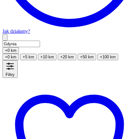
Jak działamy?
Type 2 or more characters for results.
+0 km
+0 km
+5 km
+10 km
+20 km
+50 km
+100 km
Filtry