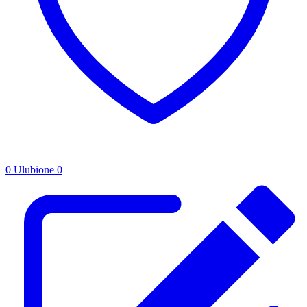
0
Ulubione
0