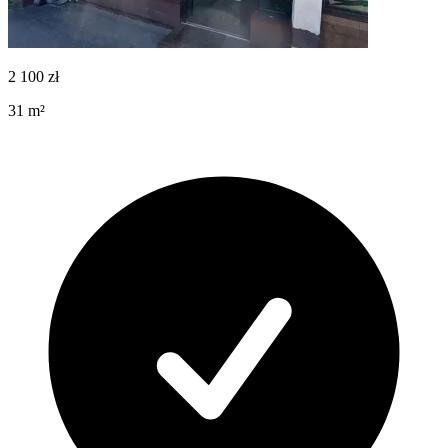
2 100
zł
31
m²