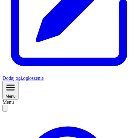
Dodaj
ogł.
ogłoszenie
Menu
Menu