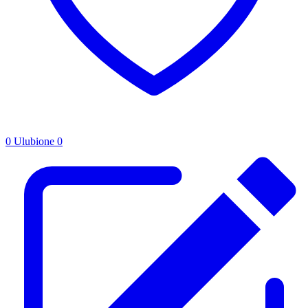
0
Ulubione
0