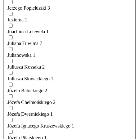
Jerzego Popiełuszki
3
Jeziorna
1
Joachima Lelewela
1
Juliana Tuwima
7
Julianowska
1
Juliusza Kossaka
2
Juliusza Słowackiego
1
Józefa Babickiego
2
Józefa Chełmońskiego
2
Józefa Dwernickiego
1
Józefa Ignacego Kraszewskiego
1
Józefa Pilarskiego
1