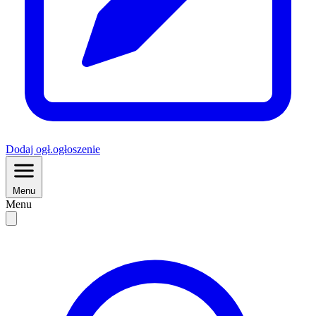
Dodaj
ogł.
ogłoszenie
Menu
Menu