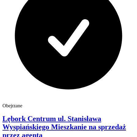
Obejrzane
Lębork Centrum
ul. Stanisława
Wyspiańskiego
Mieszkanie na sprzedaż
przez agenta