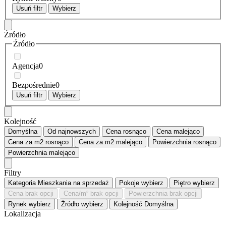
Usuń filtr
Wybierz
Źródło
Źródło
Agencja
0
Bezpośrednie
0
Usuń filtr
Wybierz
Kolejność
Domyślna
Od najnowszych
Cena
rosnąco
Cena
malejąco
Cena za m2
rosnąco
Cena za m2
malejąco
Powierzchnia
rosnąco
Powierzchnia
malejąco
Filtry
Kategoria
Mieszkania na sprzedaż
Pokoje
wybierz
Piętro
wybierz
Cena
brak opcji
Cena/m²
brak opcji
Powierzchnia
brak opcji
Rynek
wybierz
Źródło
wybierz
Kolejność
Domyślna
Lokalizacja