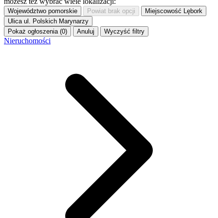
możesz też wybrać wiele lokalizacji:
Województwo
pomorskie
Powiat
brak opcji
Miejscowość
Lębork
Ulica
ul. Polskich Marynarzy
Pokaż ogłoszenia (0)
Anuluj
Wyczyść filtry
Nieruchomości