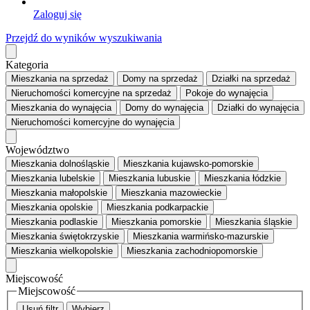
Zaloguj się
Przejdź do wyników wyszukiwania
Kategoria
Mieszkania
na sprzedaż
Domy
na sprzedaż
Działki
na sprzedaż
Nieruchomości komercyjne
na sprzedaż
Pokoje
do wynajęcia
Mieszkania
do wynajęcia
Domy
do wynajęcia
Działki
do wynajęcia
Nieruchomości komercyjne
do wynajęcia
Województwo
Mieszkania dolnośląskie
Mieszkania kujawsko-pomorskie
Mieszkania lubelskie
Mieszkania lubuskie
Mieszkania łódzkie
Mieszkania małopolskie
Mieszkania mazowieckie
Mieszkania opolskie
Mieszkania podkarpackie
Mieszkania podlaskie
Mieszkania pomorskie
Mieszkania śląskie
Mieszkania świętokrzyskie
Mieszkania warmińsko-mazurskie
Mieszkania wielkopolskie
Mieszkania zachodniopomorskie
Miejscowość
Miejscowość
Usuń filtr
Wybierz