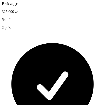
Brak zdjęć
325 000
zł
54
m²
2
pok.