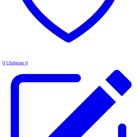
0
Ulubione
0