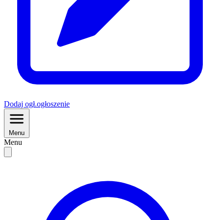
Dodaj
ogł.
ogłoszenie
Menu
Menu