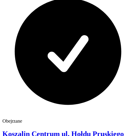
Obejrzane
Koszalin Centrum
ul. Hołdu Pruskiego