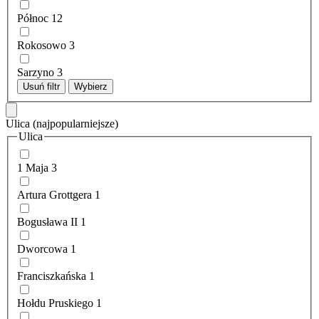
Północ
12
Rokosowo
3
Sarzyno
3
Usuń filtr
Wybierz
Ulica
(najpopularniejsze)
Ulica
1 Maja
3
Artura Grottgera
1
Bogusława II
1
Dworcowa
1
Franciszkańska
1
Hołdu Pruskiego
1