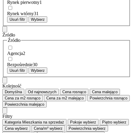
Rynek pierwotny
1
Rynek wtórny
31
Usuń filtr
Wybierz
Źródło
Źródło
Agencja
2
Bezpośrednie
30
Usuń filtr
Wybierz
Kolejność
Domyślna
Od najnowszych
Cena
rosnąco
Cena
malejąco
Cena za m2
rosnąco
Cena za m2
malejąco
Powierzchnia
rosnąco
Powierzchnia
malejąco
Filtry
Kategoria
Mieszkania na sprzedaż
Pokoje
wybierz
Piętro
wybierz
Cena
wybierz
Cena/m²
wybierz
Powierzchnia
wybierz