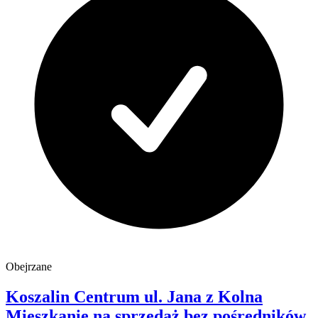
Obejrzane
Koszalin Centrum
ul. Jana z Kolna
Mieszkanie na sprzedaż
bez pośredników