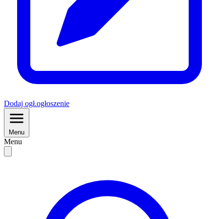
Dodaj
ogł.
ogłoszenie
Menu
Menu