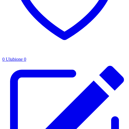
0
Ulubione
0