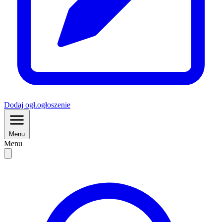
Dodaj
ogł.
ogłoszenie
Menu
Menu