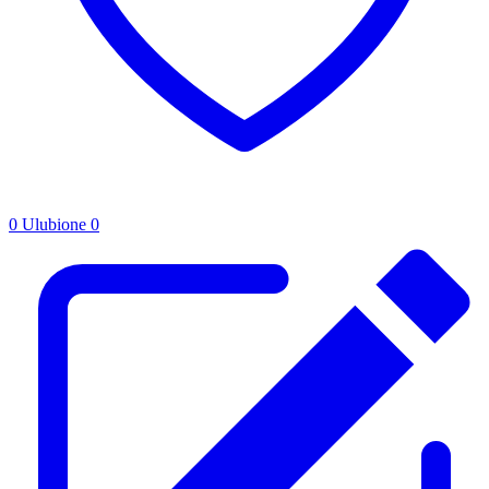
0
Ulubione
0