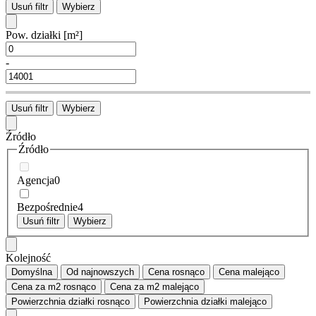
Usuń filtr
Wybierz
Pow. działki
[m²]
-
Usuń filtr
Wybierz
Źródło
Źródło
Agencja
0
Bezpośrednie
4
Usuń filtr
Wybierz
Kolejność
Domyślna
Od najnowszych
Cena
rosnąco
Cena
malejąco
Cena za m2
rosnąco
Cena za m2
malejąco
Powierzchnia działki
rosnąco
Powierzchnia działki
malejąco