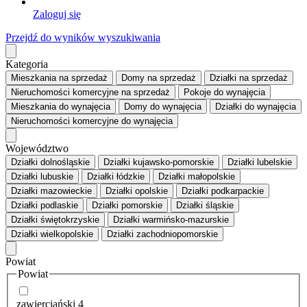
Zaloguj się
Przejdź do wyników wyszukiwania
Kategoria
Mieszkania
na sprzedaż
Domy
na sprzedaż
Działki
na sprzedaż
Nieruchomości komercyjne
na sprzedaż
Pokoje
do wynajęcia
Mieszkania
do wynajęcia
Domy
do wynajęcia
Działki
do wynajęcia
Nieruchomości komercyjne
do wynajęcia
Województwo
Działki dolnośląskie
Działki kujawsko-pomorskie
Działki lubelskie
Działki lubuskie
Działki łódzkie
Działki małopolskie
Działki mazowieckie
Działki opolskie
Działki podkarpackie
Działki podlaskie
Działki pomorskie
Działki śląskie
Działki świętokrzyskie
Działki warmińsko-mazurskie
Działki wielkopolskie
Działki zachodniopomorskie
Powiat
Powiat
zawierciański
4