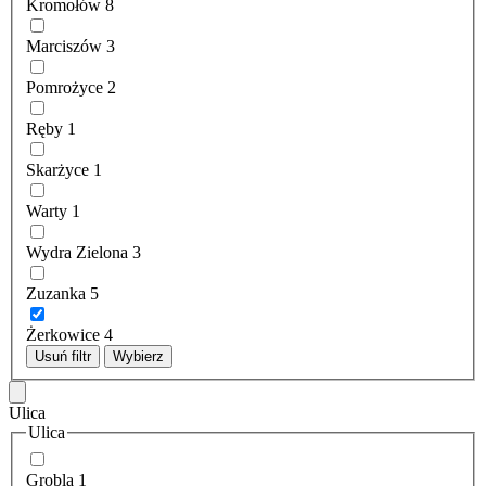
Kromołów
8
Marciszów
3
Pomrożyce
2
Ręby
1
Skarżyce
1
Warty
1
Wydra Zielona
3
Zuzanka
5
Żerkowice
4
Usuń filtr
Wybierz
Ulica
Ulica
Grobla
1