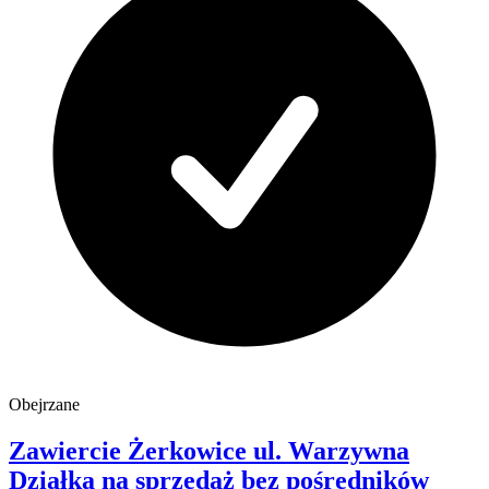
Obejrzane
Zawiercie Żerkowice
ul. Warzywna
Działka na sprzedaż
bez pośredników