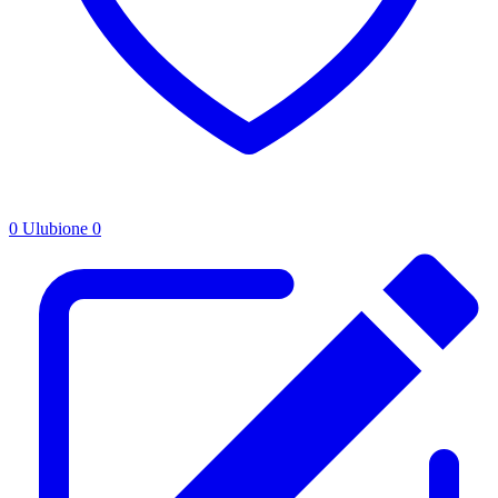
0
Ulubione
0