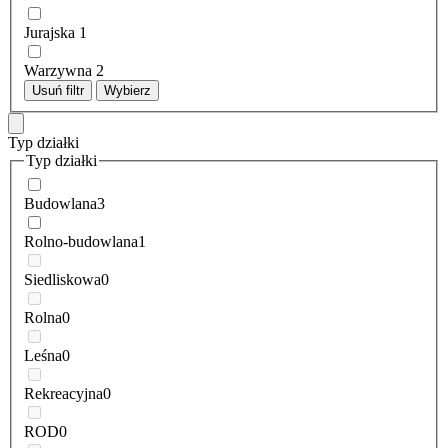
Jurajska
1
Warzywna
2
Usuń filtr
Wybierz
Typ działki
Typ działki
Budowlana
3
Rolno-budowlana
1
Siedliskowa
0
Rolna
0
Leśna
0
Rekreacyjna
0
ROD
0