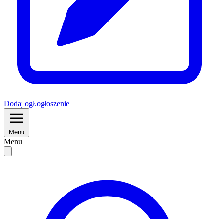
Dodaj
ogł.
ogłoszenie
Menu
Menu