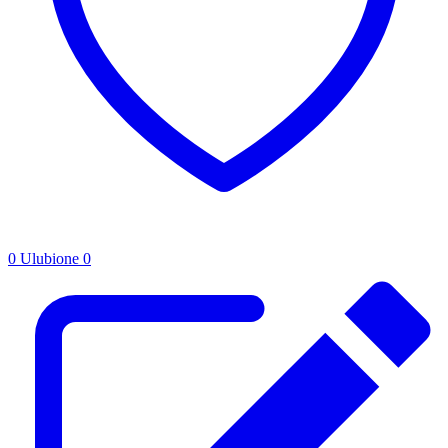
0
Ulubione
0