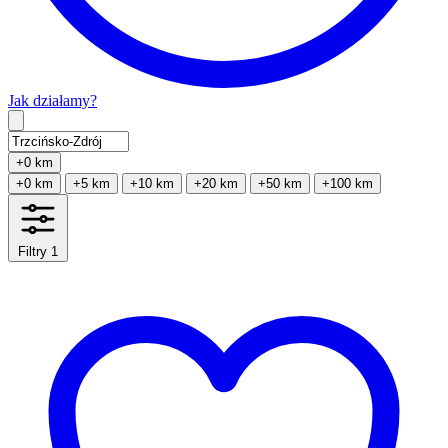
Jak działamy?
Type 2 or more characters for results.
+0 km
+0 km
+5 km
+10 km
+20 km
+50 km
+100 km
Filtry
1