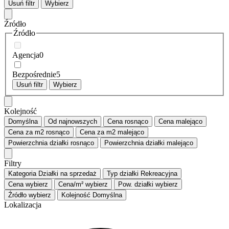
Usuń filtr
Wybierz
Źródło
Źródło
Agencja
0
Bezpośrednie
5
Usuń filtr
Wybierz
Kolejność
Domyślna
Od najnowszych
Cena
rosnąco
Cena
malejąco
Cena za m2
rosnąco
Cena za m2
malejąco
Powierzchnia działki
rosnąco
Powierzchnia działki
malejąco
Filtry
Kategoria
Działki na sprzedaż
Typ działki
Rekreacyjna
Cena
wybierz
Cena/m²
wybierz
Pow. działki
wybierz
Źródło
wybierz
Kolejność
Domyślna
Lokalizacja