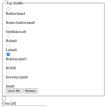
Typ działki
Budowlana
4
Rolno-budowlana
0
Siedliskowa
0
Rolna
0
Leśna
0
Rekreacyjna
5
ROD
0
Inwestycyjna
0
Inna
0
Usuń filtr
Wybierz
Cena
[zł]