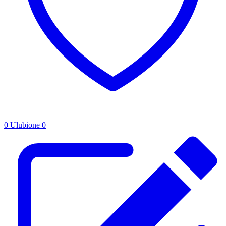
0
Ulubione
0