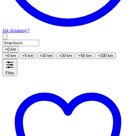
Jak działamy?
Type 2 or more characters for results.
+0 km
+0 km
+5 km
+10 km
+20 km
+50 km
+100 km
Filtry