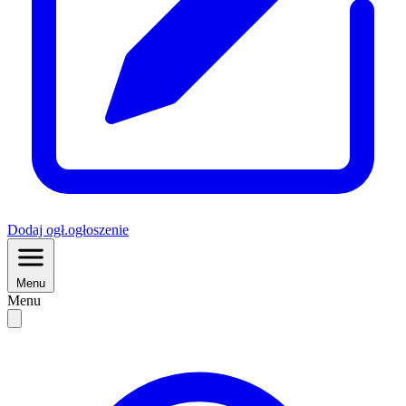
Dodaj
ogł.
ogłoszenie
Menu
Menu