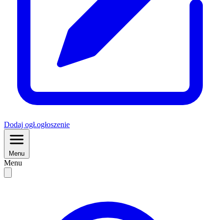
Dodaj
ogł.
ogłoszenie
Menu
Menu