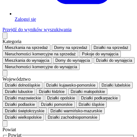
Zaloguj się
Przejdź do wyników wyszukiwania
Kategoria
Mieszkania
na sprzedaż
Domy
na sprzedaż
Działki
na sprzedaż
Nieruchomości komercyjne
na sprzedaż
Pokoje
do wynajęcia
Mieszkania
do wynajęcia
Domy
do wynajęcia
Działki
do wynajęcia
Nieruchomości komercyjne
do wynajęcia
Województwo
Działki dolnośląskie
Działki kujawsko-pomorskie
Działki lubelskie
Działki lubuskie
Działki łódzkie
Działki małopolskie
Działki mazowieckie
Działki opolskie
Działki podkarpackie
Działki podlaskie
Działki pomorskie
Działki śląskie
Działki świętokrzyskie
Działki warmińsko-mazurskie
Działki wielkopolskie
Działki zachodniopomorskie
Powiat
Powiat