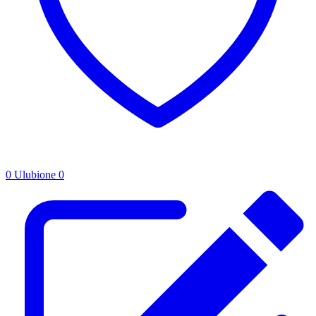
0
Ulubione
0