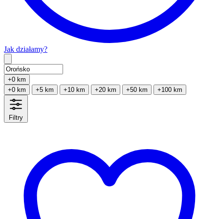
Jak działamy?
Type 2 or more characters for results.
+0 km
+0 km
+5 km
+10 km
+20 km
+50 km
+100 km
Filtry