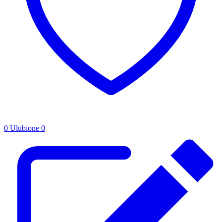
0
Ulubione
0