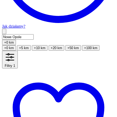
Jak działamy?
Type 2 or more characters for results.
+0 km
+0 km
+5 km
+10 km
+20 km
+50 km
+100 km
Filtry
1