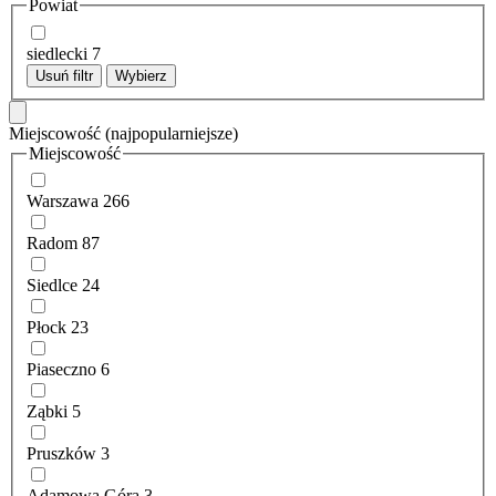
Powiat
siedlecki
7
Usuń filtr
Wybierz
Miejscowość
(najpopularniejsze)
Miejscowość
Warszawa
266
Radom
87
Siedlce
24
Płock
23
Piaseczno
6
Ząbki
5
Pruszków
3
Adamowa Góra
3