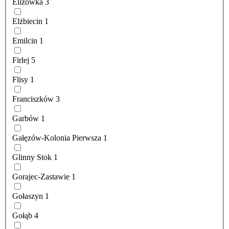
Elizówka
3
Elżbiecin
1
Emilcin
1
Firlej
5
Flisy
1
Franciszków
3
Garbów
1
Gałęzów-Kolonia Pierwsza
1
Glinny Stok
1
Gorajec-Zastawie
1
Gołaszyn
1
Gołąb
4