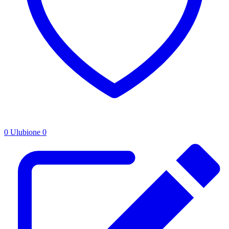
0
Ulubione
0