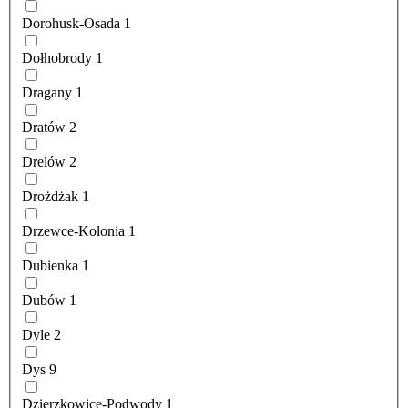
Dorohusk-Osada
1
Dołhobrody
1
Dragany
1
Dratów
2
Drelów
2
Drożdżak
1
Drzewce-Kolonia
1
Dubienka
1
Dubów
1
Dyle
2
Dys
9
Dzierzkowice-Podwody
1