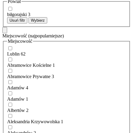
Powiat
biłgorajski
3
Usuń filtr
Wybierz
Miejscowość
(najpopularniejsze)
Miejscowość
Lublin
62
Abramowice Kościelne
1
Abramowice Prywatne
3
Adamów
4
Adamów
1
Albertów
2
Aleksandria Krzywowolska
1
Aleksandrów
2