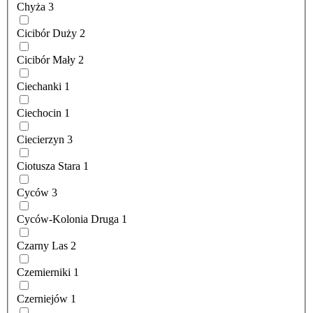
Chyża
3
Cicibór Duży
2
Cicibór Mały
2
Ciechanki
1
Ciechocin
1
Ciecierzyn
3
Ciotusza Stara
1
Cyców
3
Cyców-Kolonia Druga
1
Czarny Las
2
Czemierniki
1
Czerniejów
1