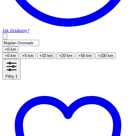
Jak działamy?
Type 2 or more characters for results.
+0 km
+0 km
+5 km
+10 km
+20 km
+50 km
+100 km
Filtry
1