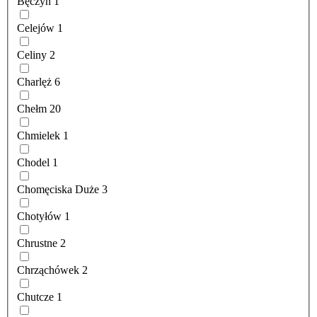
Bęczyn
1
Celejów
1
Celiny
2
Charlęż
6
Chełm
20
Chmielek
1
Chodel
1
Chomęciska Duże
3
Chotyłów
1
Chrustne
2
Chrząchówek
2
Chutcze
1