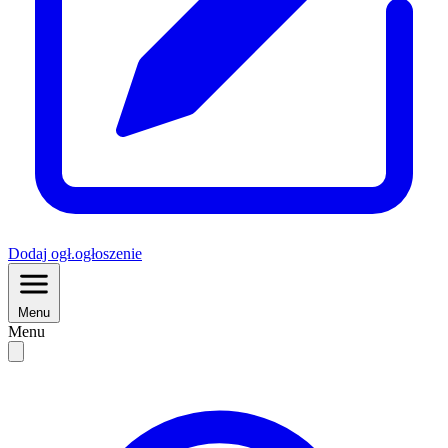
Dodaj
ogł.
ogłoszenie
Menu
Menu