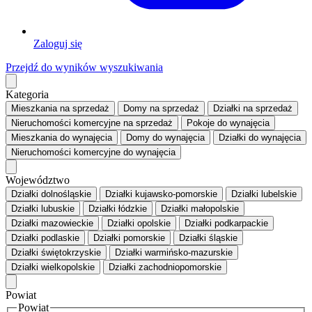
Zaloguj się
Przejdź do wyników wyszukiwania
Kategoria
Mieszkania
na sprzedaż
Domy
na sprzedaż
Działki
na sprzedaż
Nieruchomości komercyjne
na sprzedaż
Pokoje
do wynajęcia
Mieszkania
do wynajęcia
Domy
do wynajęcia
Działki
do wynajęcia
Nieruchomości komercyjne
do wynajęcia
Województwo
Działki dolnośląskie
Działki kujawsko-pomorskie
Działki lubelskie
Działki lubuskie
Działki łódzkie
Działki małopolskie
Działki mazowieckie
Działki opolskie
Działki podkarpackie
Działki podlaskie
Działki pomorskie
Działki śląskie
Działki świętokrzyskie
Działki warmińsko-mazurskie
Działki wielkopolskie
Działki zachodniopomorskie
Powiat
Powiat