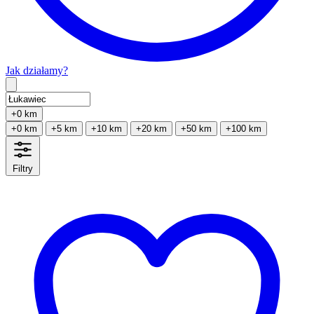
Jak działamy?
Type 2 or more characters for results.
+0 km
+0 km
+5 km
+10 km
+20 km
+50 km
+100 km
Filtry