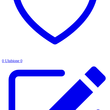
0
Ulubione
0