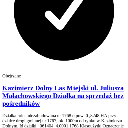
Obejrzane
Kazimierz Dolny Las Miejski
ul. Juliusza
Małachowskiego
Działka na sprzedaż
bez
pośredników
Działka rolna niezabudowana nr 1768 o pow. 0 ,8248 HA przy
działce drogi gminnej nr 1767, ok. 1000m od rynku w Kazimierzu
Dolnym. Id działki : 061404_4.0001.1768 Klasoużytki Oznaczenie