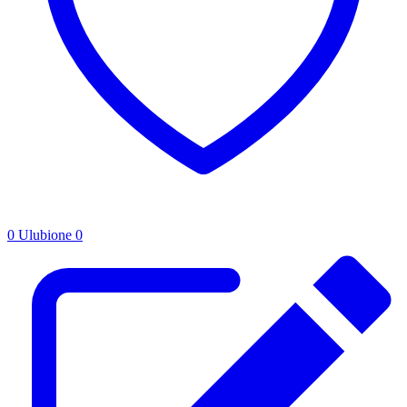
0
Ulubione
0