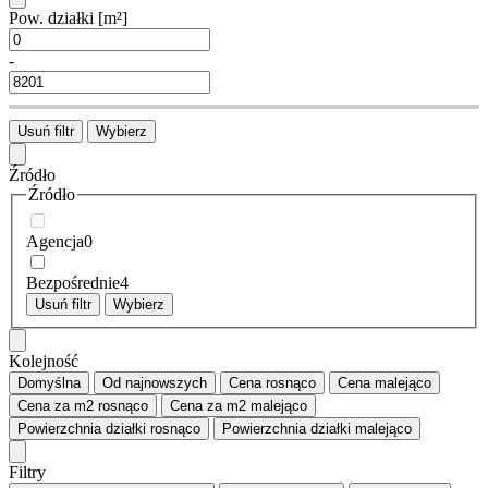
Pow. działki
[m²]
-
Usuń filtr
Wybierz
Źródło
Źródło
Agencja
0
Bezpośrednie
4
Usuń filtr
Wybierz
Kolejność
Domyślna
Od najnowszych
Cena
rosnąco
Cena
malejąco
Cena za m2
rosnąco
Cena za m2
malejąco
Powierzchnia działki
rosnąco
Powierzchnia działki
malejąco
Filtry