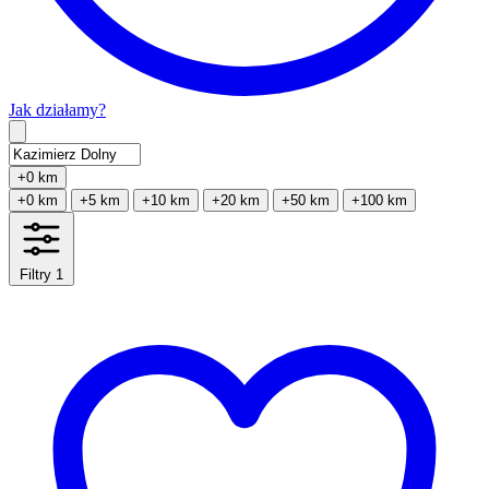
Jak działamy?
Type 2 or more characters for results.
+0 km
+0 km
+5 km
+10 km
+20 km
+50 km
+100 km
Filtry
1