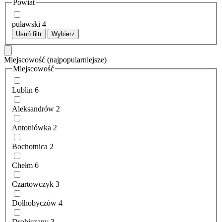
Powiat
puławski
4
Usuń filtr
Wybierz
Miejscowość
(najpopularniejsze)
Miejscowość
Lublin
6
Aleksandrów
2
Antoniówka
2
Bochotnica
2
Chełm
6
Czartowczyk
3
Dołhobyczów
4
Drohiczany
3