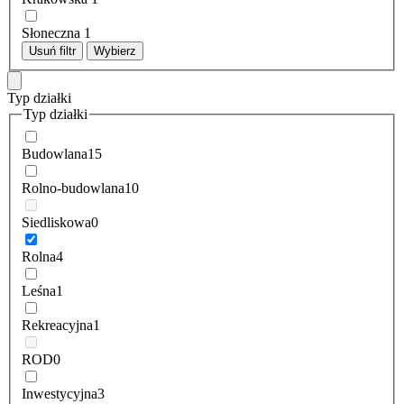
Słoneczna
1
Usuń filtr
Wybierz
Typ działki
Typ działki
Budowlana
15
Rolno-budowlana
10
Siedliskowa
0
Rolna
4
Leśna
1
Rekreacyjna
1
ROD
0
Inwestycyjna
3