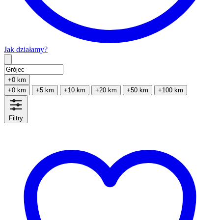
Jak działamy?
Type 2 or more characters for results.
+0 km
+0 km
+5 km
+10 km
+20 km
+50 km
+100 km
Filtry