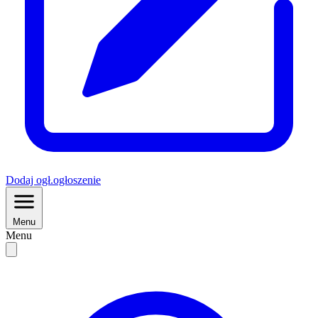
Dodaj
ogł.
ogłoszenie
Menu
Menu