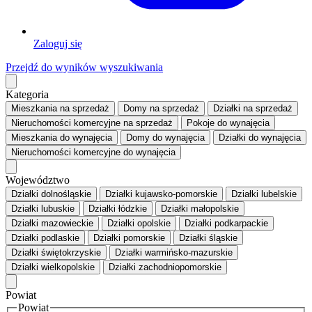
Zaloguj się
Przejdź do wyników wyszukiwania
Kategoria
Mieszkania
na sprzedaż
Domy
na sprzedaż
Działki
na sprzedaż
Nieruchomości komercyjne
na sprzedaż
Pokoje
do wynajęcia
Mieszkania
do wynajęcia
Domy
do wynajęcia
Działki
do wynajęcia
Nieruchomości komercyjne
do wynajęcia
Województwo
Działki dolnośląskie
Działki kujawsko-pomorskie
Działki lubelskie
Działki lubuskie
Działki łódzkie
Działki małopolskie
Działki mazowieckie
Działki opolskie
Działki podkarpackie
Działki podlaskie
Działki pomorskie
Działki śląskie
Działki świętokrzyskie
Działki warmińsko-mazurskie
Działki wielkopolskie
Działki zachodniopomorskie
Powiat
Powiat