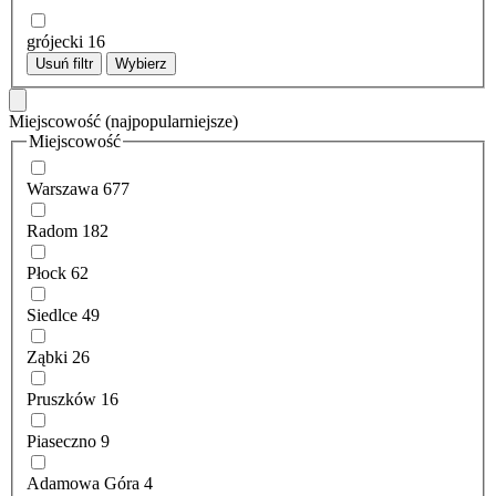
grójecki
16
Usuń filtr
Wybierz
Miejscowość
(najpopularniejsze)
Miejscowość
Warszawa
677
Radom
182
Płock
62
Siedlce
49
Ząbki
26
Pruszków
16
Piaseczno
9
Adamowa Góra
4