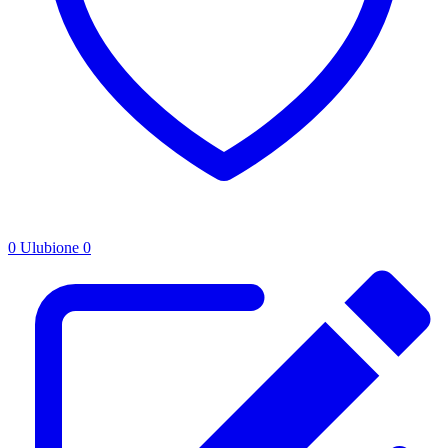
0
Ulubione
0