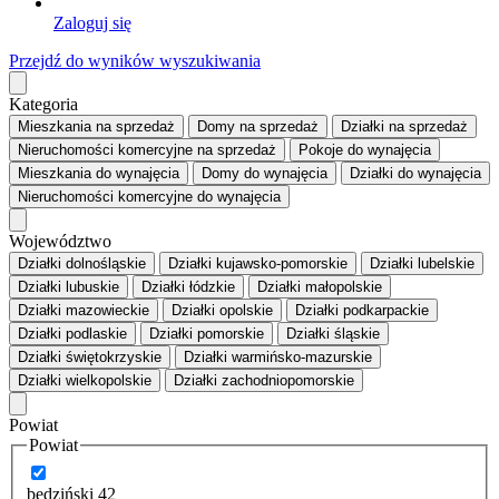
Zaloguj się
Przejdź do wyników wyszukiwania
Kategoria
Mieszkania
na sprzedaż
Domy
na sprzedaż
Działki
na sprzedaż
Nieruchomości komercyjne
na sprzedaż
Pokoje
do wynajęcia
Mieszkania
do wynajęcia
Domy
do wynajęcia
Działki
do wynajęcia
Nieruchomości komercyjne
do wynajęcia
Województwo
Działki dolnośląskie
Działki kujawsko-pomorskie
Działki lubelskie
Działki lubuskie
Działki łódzkie
Działki małopolskie
Działki mazowieckie
Działki opolskie
Działki podkarpackie
Działki podlaskie
Działki pomorskie
Działki śląskie
Działki świętokrzyskie
Działki warmińsko-mazurskie
Działki wielkopolskie
Działki zachodniopomorskie
Powiat
Powiat
będziński
42