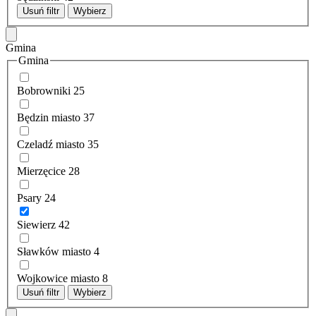
Usuń filtr
Wybierz
Gmina
Gmina
Bobrowniki
25
Będzin miasto
37
Czeladź miasto
35
Mierzęcice
28
Psary
24
Siewierz
42
Sławków miasto
4
Wojkowice miasto
8
Usuń filtr
Wybierz