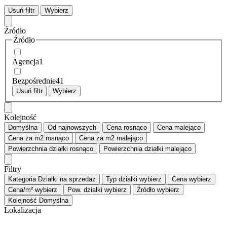
Usuń filtr
Wybierz
Źródło
Źródło
Agencja
1
Bezpośrednie
41
Usuń filtr
Wybierz
Kolejność
Domyślna
Od najnowszych
Cena
rosnąco
Cena
malejąco
Cena za m2
rosnąco
Cena za m2
malejąco
Powierzchnia działki
rosnąco
Powierzchnia działki
malejąco
Filtry
Kategoria
Działki na sprzedaż
Typ działki
wybierz
Cena
wybierz
Cena/m²
wybierz
Pow. działki
wybierz
Źródło
wybierz
Kolejność
Domyślna
Lokalizacja