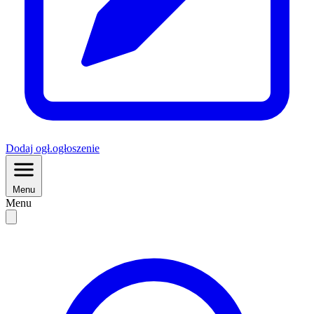
Dodaj
ogł.
ogłoszenie
Menu
Menu