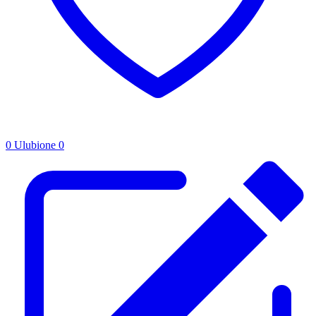
0
Ulubione
0