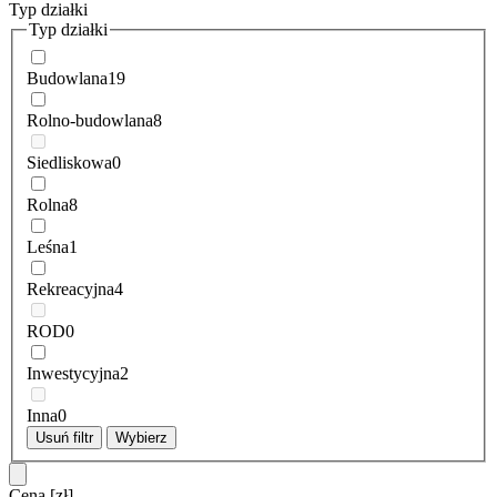
Typ działki
Typ działki
Budowlana
19
Rolno-budowlana
8
Siedliskowa
0
Rolna
8
Leśna
1
Rekreacyjna
4
ROD
0
Inwestycyjna
2
Inna
0
Usuń filtr
Wybierz
Cena
[zł]