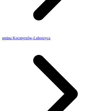
gmina Kocmyrzów-Luborzyca