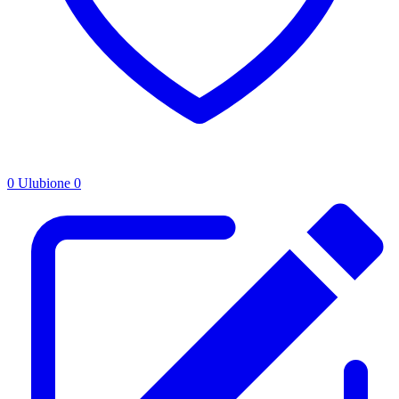
0
Ulubione
0