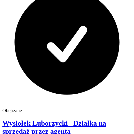
Obejrzane
Wysiołek Luborzycki
Działka na
sprzedaż
przez agenta