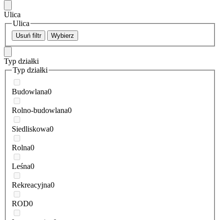
Ulica
Ulica
Usuń filtr
Wybierz
Typ działki
Typ działki
Budowlana
0
Rolno-budowlana
0
Siedliskowa
0
Rolna
0
Leśna
0
Rekreacyjna
0
ROD
0