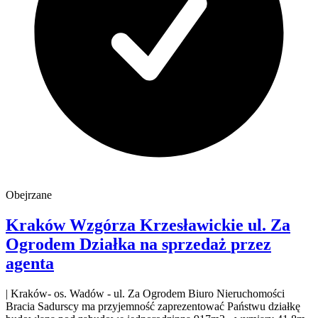
Obejrzane
Kraków Wzgórza Krzesławickie
ul. Za
Ogrodem
Działka na sprzedaż
przez
agenta
| Kraków- os. Wadów - ul. Za Ogrodem Biuro Nieruchomości
Bracia Sadurscy ma przyjemność zaprezentować Państwu działkę