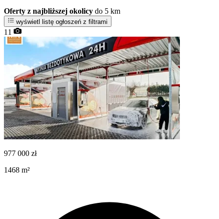
Oferty z najbliższej okolicy
do 5 km
wyświetl listę ogłoszeń z filtrami
11
977 000
zł
1468
m²