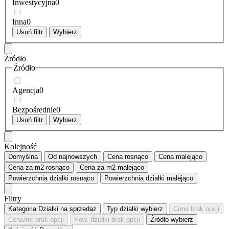
Inwestycyjna
0
Inna
0
Usuń filtr
Wybierz
Źródło
Źródło
Agencja
0
Bezpośrednie
0
Usuń filtr
Wybierz
Kolejność
Domyślna
Od najnowszych
Cena
rosnąco
Cena
malejąco
Cena za m2
rosnąco
Cena za m2
malejąco
Powierzchnia działki
rosnąco
Powierzchnia działki
malejąco
Filtry
Kategoria
Działki na sprzedaż
Typ działki
wybierz
Cena
brak opcji
Cena/m²
brak opcji
Pow. działki
brak opcji
Źródło
wybierz