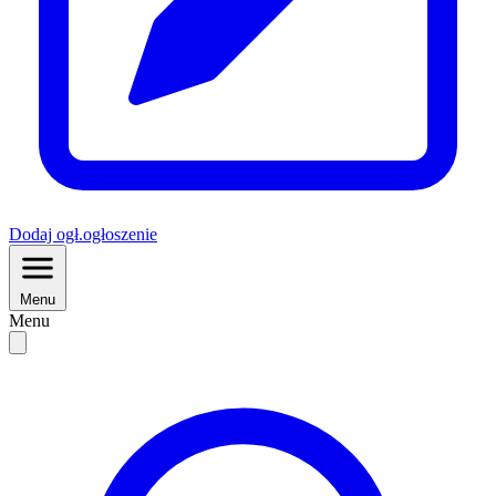
Dodaj
ogł.
ogłoszenie
Menu
Menu