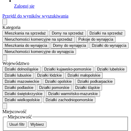
Zaloguj się
Przejdź do wyników wyszukiwania
Kategoria
Mieszkania
na sprzedaż
Domy
na sprzedaż
Działki
na sprzedaż
Nieruchomości komercyjne
na sprzedaż
Pokoje
do wynajęcia
Mieszkania
do wynajęcia
Domy
do wynajęcia
Działki
do wynajęcia
Nieruchomości komercyjne
do wynajęcia
Województwo
Działki dolnośląskie
Działki kujawsko-pomorskie
Działki lubelskie
Działki lubuskie
Działki łódzkie
Działki małopolskie
Działki mazowieckie
Działki opolskie
Działki podkarpackie
Działki podlaskie
Działki pomorskie
Działki śląskie
Działki świętokrzyskie
Działki warmińsko-mazurskie
Działki wielkopolskie
Działki zachodniopomorskie
Miejscowość
Miejscowość
Usuń filtr
Wybierz