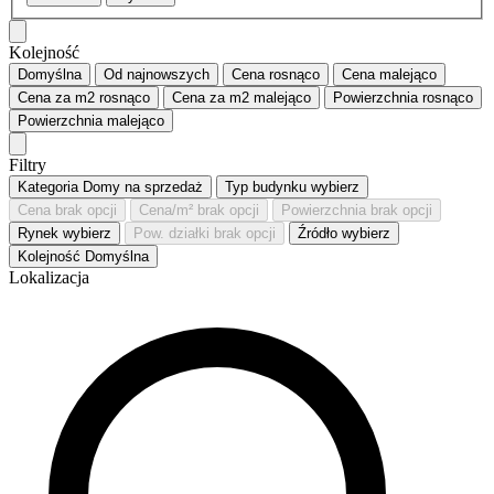
Kolejność
Domyślna
Od najnowszych
Cena
rosnąco
Cena
malejąco
Cena za m2
rosnąco
Cena za m2
malejąco
Powierzchnia
rosnąco
Powierzchnia
malejąco
Filtry
Kategoria
Domy na sprzedaż
Typ budynku
wybierz
Cena
brak opcji
Cena/m²
brak opcji
Powierzchnia
brak opcji
Rynek
wybierz
Pow. działki
brak opcji
Źródło
wybierz
Kolejność
Domyślna
Lokalizacja