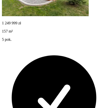
1 249 999
zł
157
m²
5
pok.