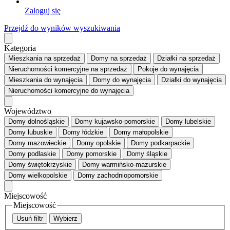
Zaloguj się
Przejdź do wyników wyszukiwania
Kategoria
Mieszkania
na sprzedaż
Domy
na sprzedaż
Działki
na sprzedaż
Nieruchomości komercyjne
na sprzedaż
Pokoje
do wynajęcia
Mieszkania
do wynajęcia
Domy
do wynajęcia
Działki
do wynajęcia
Nieruchomości komercyjne
do wynajęcia
Województwo
Domy dolnośląskie
Domy kujawsko-pomorskie
Domy lubelskie
Domy lubuskie
Domy łódzkie
Domy małopolskie
Domy mazowieckie
Domy opolskie
Domy podkarpackie
Domy podlaskie
Domy pomorskie
Domy śląskie
Domy świętokrzyskie
Domy warmińsko-mazurskie
Domy wielkopolskie
Domy zachodniopomorskie
Miejscowość
Miejscowość
Usuń filtr
Wybierz