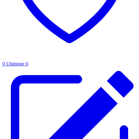
0
Ulubione
0