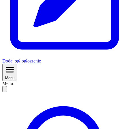
Dodaj
ogł.
ogłoszenie
Menu
Menu