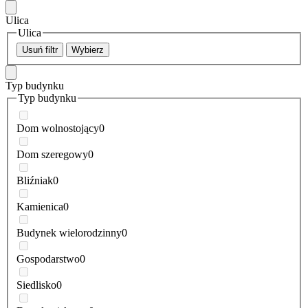
Ulica
Ulica
Usuń filtr
Wybierz
Typ budynku
Typ budynku
Dom wolnostojący
0
Dom szeregowy
0
Bliźniak
0
Kamienica
0
Budynek wielorodzinny
0
Gospodarstwo
0
Siedlisko
0