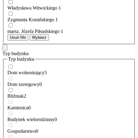
Władysława Witwickiego
1
Zygmunta Krasińskiego
1
marsz. Józefa Piłsudskiego
1
Usuń filtr
Wybierz
Typ budynku
Typ budynku
Dom wolnostojący
5
Dom szeregowy
0
Bliźniak
2
Kamienica
0
Budynek wielorodzinny
0
Gospodarstwo
0