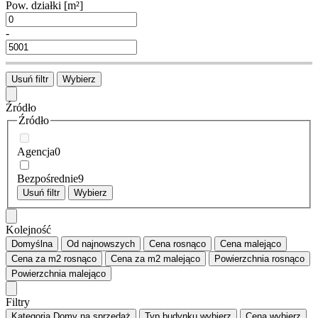
Pow. działki
[m²]
-
Usuń filtr
Wybierz
Źródło
Źródło
Agencja
0
Bezpośrednie
9
Usuń filtr
Wybierz
Kolejność
Domyślna
Od najnowszych
Cena
rosnąco
Cena
malejąco
Cena za m2
rosnąco
Cena za m2
malejąco
Powierzchnia
rosnąco
Powierzchnia
malejąco
Filtry
Kategoria
Domy na sprzedaż
Typ budynku
wybierz
Cena
wybierz