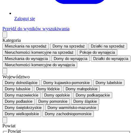
Zaloguj się
Przejdź do wyników wyszukiwania
Kategoria
Mieszkania
na sprzedaż
Domy
na sprzedaż
Działki
na sprzedaż
Nieruchomości komercyjne
na sprzedaż
Pokoje
do wynajęcia
Mieszkania
do wynajęcia
Domy
do wynajęcia
Działki
do wynajęcia
Nieruchomości komercyjne
do wynajęcia
Województwo
Domy dolnośląskie
Domy kujawsko-pomorskie
Domy lubelskie
Domy lubuskie
Domy łódzkie
Domy małopolskie
Domy mazowieckie
Domy opolskie
Domy podkarpackie
Domy podlaskie
Domy pomorskie
Domy śląskie
Domy świętokrzyskie
Domy warmińsko-mazurskie
Domy wielkopolskie
Domy zachodniopomorskie
Powiat
Powiat