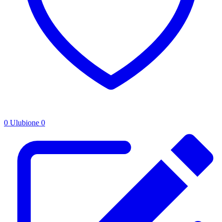
0
Ulubione
0