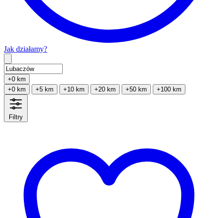
Jak działamy?
Type 2 or more characters for results.
+0 km
+0 km
+5 km
+10 km
+20 km
+50 km
+100 km
Filtry