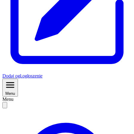
Dodaj
ogł.
ogłoszenie
Menu
Menu