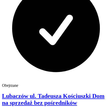
Obejrzane
Lubaczów
ul. Tadeusza Kościuszki
Dom
na sprzedaż
bez pośredników