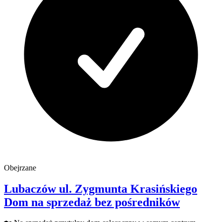
Obejrzane
Lubaczów
ul. Zygmunta Krasińskiego
Dom na sprzedaż
bez pośredników