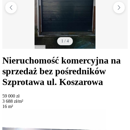
1
/
4
Nieruchomość komercyjna na
sprzedaż bez pośredników
Szprotawa
ul. Koszarowa
59 000
zł
3 688
zł/m²
16
m²