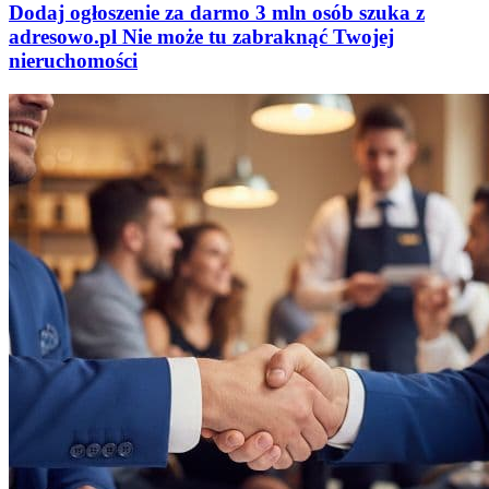
Dodaj ogłoszenie za darmo
3 mln osób szuka z
adresowo
.
pl
Nie może tu zabraknąć
Twojej
nieruchomości