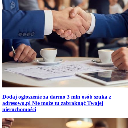
Dodaj ogłoszenie za darmo
3 mln osób szuka z
adresowo
.
pl
Nie może tu zabraknąć
Twojej
nieruchomości