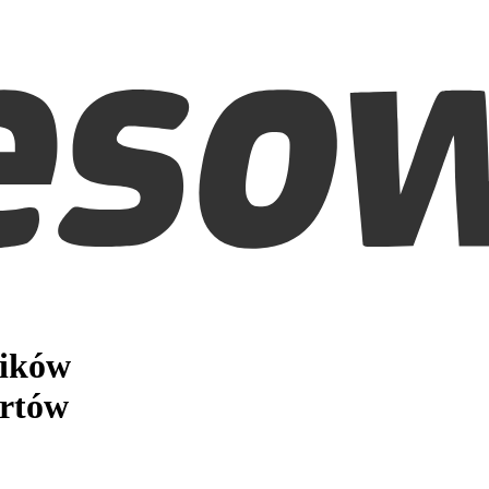
ników
rtów