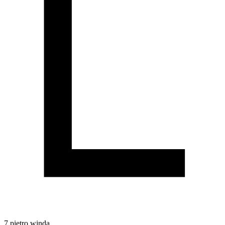
7
piętro
winda