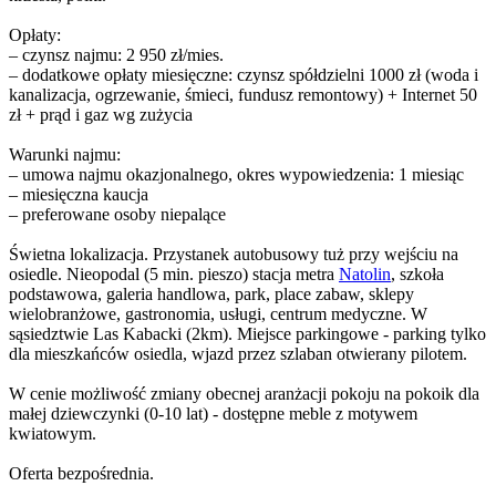
Opłaty:
– czynsz najmu: 2 950 zł/mies.
– dodatkowe opłaty miesięczne: czynsz spółdzielni 1000 zł (woda i
kanalizacja, ogrzewanie, śmieci, fundusz remontowy) + Internet 50
zł + prąd i gaz wg zużycia
Warunki najmu:
– umowa najmu okazjonalnego, okres wypowiedzenia: 1 miesiąc
– miesięczna kaucja
– preferowane osoby niepalące
Świetna lokalizacja. Przystanek autobusowy tuż przy wejściu na
osiedle. Nieopodal (5 min. pieszo) stacja metra
Natolin
, szkoła
podstawowa, galeria handlowa, park, place zabaw, sklepy
wielobranżowe, gastronomia, usługi, centrum medyczne. W
sąsiedztwie Las Kabacki (2km). Miejsce parkingowe - parking tylko
dla mieszkańców osiedla, wjazd przez szlaban otwierany pilotem.
W cenie możliwość zmiany obecnej aranżacji pokoju na pokoik dla
małej dziewczynki (0-10 lat) - dostępne meble z motywem
kwiatowym.
Oferta bezpośrednia.