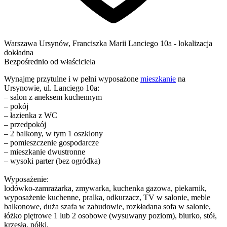
Warszawa
Ursynów,
Franciszka Marii Lanciego 10a
- lokalizacja
dokładna
Bezpośrednio od właściciela
Wynajmę przytulne i w pełni wyposażone
mieszkanie
na
Ursynowie, ul. Lanciego 10a:
– salon z aneksem kuchennym
– pokój
– łazienka z WC
– przedpokój
– 2 balkony, w tym 1 oszklony
– pomieszczenie gospodarcze
– mieszkanie dwustronne
– wysoki parter (bez ogródka)
Wyposażenie:
lodówko-zamrażarka, zmywarka, kuchenka gazowa, piekarnik,
wyposażenie kuchenne, pralka, odkurzacz, TV w salonie, meble
balkonowe, duża szafa w zabudowie, rozkładana sofa w salonie,
łóżko piętrowe 1 lub 2 osobowe (wysuwany poziom), biurko, stół,
krzesła, półki.