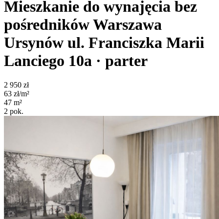
Mieszkanie do wynajęcia bez
pośredników
Warszawa
Ursynów
ul. Franciszka Marii
Lanciego 10a
· parter
2 950
zł
63
zł/m²
47
m²
2
pok.