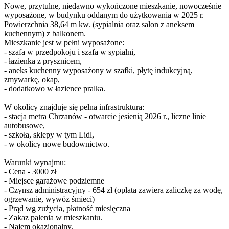
Nowe, przytulne, niedawno wykończone mieszkanie, nowocześnie
wyposażone, w budynku oddanym do użytkowania w 2025 r.
Powierzchnia 38,64 m kw. (sypialnia oraz salon z aneksem
kuchennym) z balkonem.
Mieszkanie jest w pełni wyposażone:
- szafa w przedpokoju i szafa w sypialni,
- łazienka z prysznicem,
- aneks kuchenny wyposażony w szafki, płytę indukcyjną,
zmywarkę, okap,
- dodatkowo w łazience pralka.
W okolicy znajduje się pełna infrastruktura:
- stacja metra Chrzanów - otwarcie jesienią 2026 r., liczne linie
autobusowe,
- szkoła, sklepy w tym Lidl,
- w okolicy nowe budownictwo.
Warunki wynajmu:
- Cena - 3000 zł
- Miejsce garażowe podziemne
- Czynsz administracyjny - 654 zł (opłata zawiera zaliczkę za wodę,
ogrzewanie, wywóz śmieci)
- Prąd wg zużycia, płatność miesięczna
- Zakaz palenia w mieszkaniu.
- Najem okazjonalny.