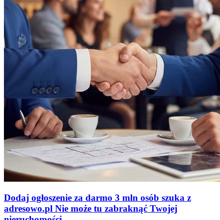
Dodaj ogłoszenie za darmo
3 mln osób szuka z
adresowo
.
pl
Nie może tu zabraknąć
Twojej
nieruchomości