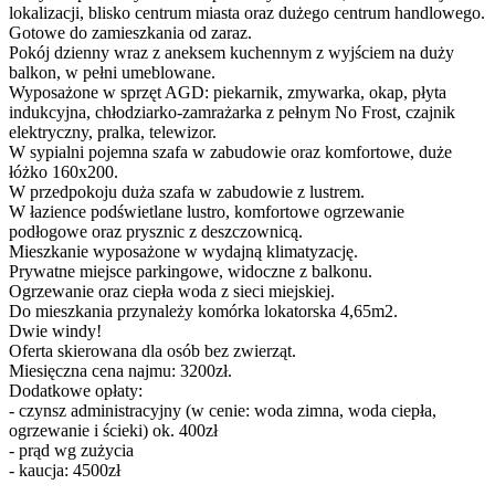
lokalizacji, blisko centrum miasta oraz dużego centrum handlowego.
Gotowe do zamieszkania od zaraz.
Pokój dzienny wraz z aneksem kuchennym z wyjściem na duży
balkon, w pełni umeblowane.
Wyposażone w sprzęt AGD: piekarnik, zmywarka, okap, płyta
indukcyjna, chłodziarko-zamrażarka z pełnym No Frost, czajnik
elektryczny, pralka, telewizor.
W sypialni pojemna szafa w zabudowie oraz komfortowe, duże
łóżko 160x200.
W przedpokoju duża szafa w zabudowie z lustrem.
W łazience podświetlane lustro, komfortowe ogrzewanie
podłogowe oraz prysznic z deszczownicą.
Mieszkanie wyposażone w wydajną klimatyzację.
Prywatne miejsce parkingowe, widoczne z balkonu.
Ogrzewanie oraz ciepła woda z sieci miejskiej.
Do mieszkania przynależy komórka lokatorska 4,65m2.
Dwie windy!
Oferta skierowana dla osób bez zwierząt.
Miesięczna cena najmu: 3200zł.
Dodatkowe opłaty:
- czynsz administracyjny (w cenie: woda zimna, woda ciepła,
ogrzewanie i ścieki) ok. 400zł
- prąd wg zużycia
- kaucja: 4500zł