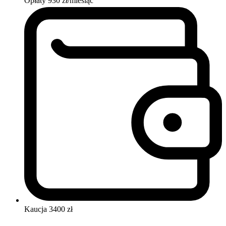
Opłaty
930 zł/miesiąc
Kaucja
3400 zł