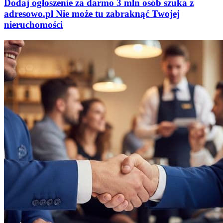
Dodaj ogłoszenie za darmo
3 mln osób szuka z
adresowo
.
pl
Nie może tu zabraknąć
Twojej
nieruchomości