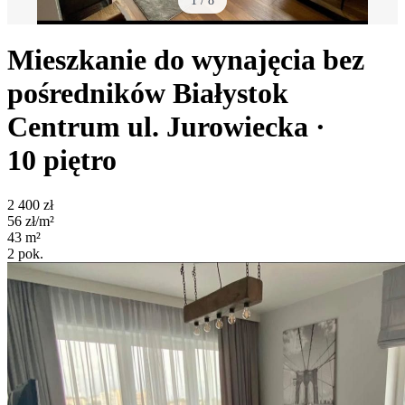
1
/
8
Mieszkanie do wynajęcia bez
pośredników
Białystok
Centrum
ul. Jurowiecka
·
10
piętro
2 400
zł
56
zł/m²
43
m²
2
pok.